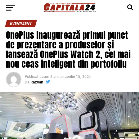
EVENIMENT
OnePlus inaugurează primul punct
de prezentare a produselor și
lansează OnePlus Watch 2, cel mai
nou ceas inteligent din portofoliu
Publicat
acum 2 ani
pe
aprilie 15, 2024
De
Razvan