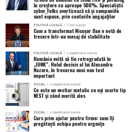
în creștere cu aproape 500%. Specialiștii
Patricia Constandache
activează în vânzări și relații cu
cyber_Folks avertizează că și companiile
clienții. A pornit de la convingerea că oamenii cumpără
sunt expuse, prin conturile angajaților
de la oameni, nu de la branduri, iar asta înseamnă că
POLITICĂ LOCALĂ
7 zile inainte
prezența personală contează la fel de mult ca produsul.
Cum a transformat Nicușor Dan o notă de
trecere într-un mesaj de stabilitate
Iuliana Gabriela Enescu
este specialist în fotografie si
videografie cu dronă. Știe că domeniul ei este dominat
POLITICĂ LOCALĂ
o săptămână inainte
de bărbați și că vizibilitatea ei ca profesionistă este, în
România evită să fie retrogradată în
„JUNK”. Rolul decisiv al lui Alexandru
sine, un argument.
Nazare, în trecerea unui nou test
important
Isabela Alexandru
oferă servicii de consiliere de cuplu
și psihoterapie. Lucrează zilnic cu oameni care încearcă
SOCIAL
o săptămână inainte
Ce este un vestiar metalic cu uși scurte tip
să se înțeleagă mai bine și crede că autenticitatea
NEST și când merită ales
trebuie să înceapă de la ea.
Oana Teslaru
este consultant financiar și expert în
SOCIAL
o săptămână inainte
Curs prim ajutor pentru firme: cum îți
investiții imobiliare. A ales să fie prezentă cu vocea ei
pregătești echipa pentru urgențe
într-un domeniu în care credibilitatea se construiește