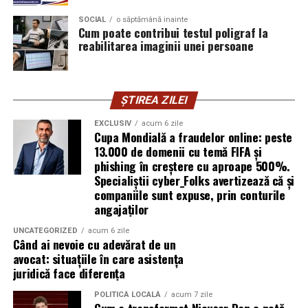
greu și se pierde repede.
SOCIAL
o săptămână inainte
Mirela Iacob
Cum poate contribui testul poligraf la
vinde cosmetice naturale și lucrează cu
reabilitarea imaginii unei persoane
femei care vor produse în care au încredere. Prezența ei
publică este, pentru clientele ei, primul semn că brandul
ei e real.
ȘTIREA ZILEI
Ștefania Filip
este numerolog și lucrează cu
EXCLUSIV
acum 6 zile
antreprenori care vor să ia decizii mai aliniate cu ce sunt
Cupa Mondială a fraudelor online: peste
ei cu adevărat. Alege să fie vizibilă pentru că domeniul ei
13.000 de domenii cu temă FIFA și
câștigă credibilitate prin oameni, nu prin concepte.
phishing în creștere cu aproape 500%.
Specialiștii cyber_Folks avertizează că și
Mihaela Antoche
activează în nutriție și sănătate.
companiile sunt expuse, prin conturile
Crede că informația corectă ajunge la oamenii potriviți
angajaților
doar atunci când vine de la o sursă cu chip și nume.
UNCATEGORIZED
acum 6 zile
Când ai nevoie cu adevărat de un
De ce contează vizibilitatea, nu
avocat: situațiile în care asistența
juridică face diferența
doar activitatea
POLITICĂ LOCALĂ
acum 7 zile
Cum a transformat Nicușor Dan o notă