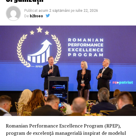
Publicat
acum 2 săptămâni
pe
iulie 22, 2026
De
b2bseo
Romanian Performance Excellence Program (RPEP),
program de excelență managerială inspirat de modelul