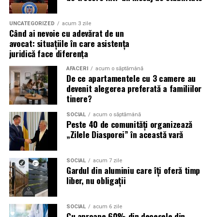
Campania „Aleg să fiu vizibilă” (
#AlegSaFiuVizibila)
nu
este doar despre fotografie. Este despre o decizie pe
UNCATEGORIZED
acum 3 zile
Când ai nevoie cu adevărat de un
care fiecare dintre aceste femei a luat-o conștient: să nu
avocat: situațiile în care asistența
mai lase calitatea muncii lor să rămână un secret bine
juridică face diferența
păzit.
AFACERI
acum o săptămână
De ce apartamentele cu 3 camere au
România are sute de mii de femei antreprenor. Mulți
devenit alegerea preferată a familiilor
dintre cei care ar beneficia de serviciile lor nu le cunosc,
tinere?
nu pentru că nu le caută, ci pentru că nu le găsesc.
Vizibilitatea profesională nu este vanitate. Este o parte
SOCIAL
acum o săptămână
Peste 40 de comunități organizează
din afacere.
„Zilele Diasporei” în această vară
Asociația Antreprenoare.ro a construit, prin această
campanie, o arhivă de povești reale. Toate participantele
SOCIAL
acum 7 zile
Gardul din aluminiu care îți oferă timp
din prima rundă vor apărea pe prima pagină a
liber, nu obligații
antreprenoare.ro
timp de un an.
Campania #AlegSaFiuVizibila
SOCIAL
acum 6 zile
Cu aproape 60% din decesele din