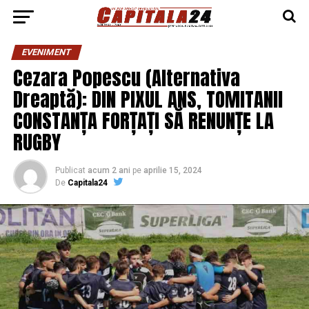
EVENIMENT
Cezara Popescu (Alternativa
Dreaptă): DIN PIXUL ANS, TOMITANII
CONSTANȚA FORȚAȚI SĂ RENUNȚE LA
RUGBY
Publicat
acum 2 ani
pe
aprilie 15, 2024
De
Capitala24