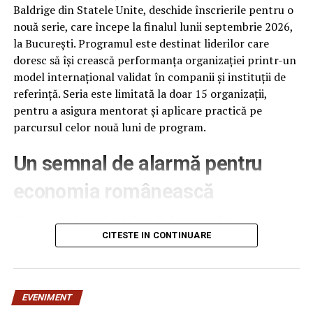
Baldrige din Statele Unite, deschide înscrierile pentru o
nouă serie, care începe la finalul lunii septembrie 2026,
la București. Programul este destinat liderilor care
doresc să își crească performanța organizației printr-un
model internațional validat în companii și instituții de
referință. Seria este limitată la doar 15 organizații,
pentru a asigura mentorat și aplicare practică pe
parcursul celor nouă luni de program.
Un semnal de alarmă pentru
economia românească
Clasamentul anual publicat de Institute for
Management Development (IMD), la 18 iunie 2026,
CITESTE IN CONTINUARE
plasează România pe locul 61 din 70 de economii
analizate, cu 12 poziții mai jos decât în anul anterior –
cea mai abruptă cădere din ultimii patru ani. România se
EVENIMENT
află acum în urma Poloniei (locul 41), Ungariei (51) și