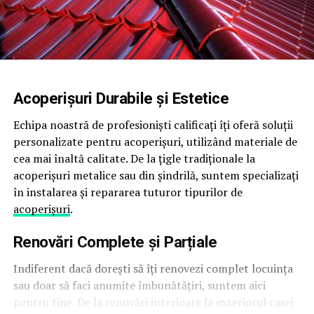
Acoperișuri Durabile și Estetice
Echipa noastră de profesioniști calificați îți oferă soluții
personalizate pentru acoperișuri, utilizând materiale de
cea mai înaltă calitate. De la țigle tradiționale la
acoperișuri metalice sau din șindrilă, suntem specializați
în instalarea și repararea tuturor tipurilor de
acoperișuri
.
Renovări Complete și Parțiale
Indiferent dacă dorești să îți renovezi complet locuința
sau doar să faci anumite îmbunătățiri, suntem aici
pentru tine. De la renovări interioare la exteriorul casei