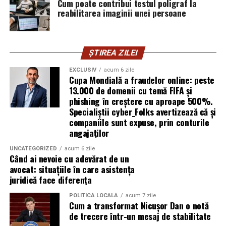
Mirela Iacob
Cum poate contribui testul poligraf la
vinde cosmetice naturale și lucrează cu
reabilitarea imaginii unei persoane
femei care vor produse în care au încredere. Prezența ei
publică este, pentru clientele ei, primul semn că brandul
ei e real.
ȘTIREA ZILEI
Ștefania Filip
este numerolog și lucrează cu
EXCLUSIV
acum 6 zile
antreprenori care vor să ia decizii mai aliniate cu ce sunt
Cupa Mondială a fraudelor online: peste
ei cu adevărat. Alege să fie vizibilă pentru că domeniul ei
13.000 de domenii cu temă FIFA și
câștigă credibilitate prin oameni, nu prin concepte.
phishing în creștere cu aproape 500%.
Specialiștii cyber_Folks avertizează că și
Mihaela Antoche
activează în nutriție și sănătate.
companiile sunt expuse, prin conturile
Crede că informația corectă ajunge la oamenii potriviți
angajaților
doar atunci când vine de la o sursă cu chip și nume.
UNCATEGORIZED
acum 6 zile
Când ai nevoie cu adevărat de un
De ce contează vizibilitatea, nu
avocat: situațiile în care asistența
juridică face diferența
doar activitatea
POLITICĂ LOCALĂ
acum 7 zile
Cum a transformat Nicușor Dan o notă
Campania „Aleg să fiu vizibilă” (
#AlegSaFiuVizibila)
nu
de trecere într-un mesaj de stabilitate
este doar despre fotografie. Este despre o decizie pe