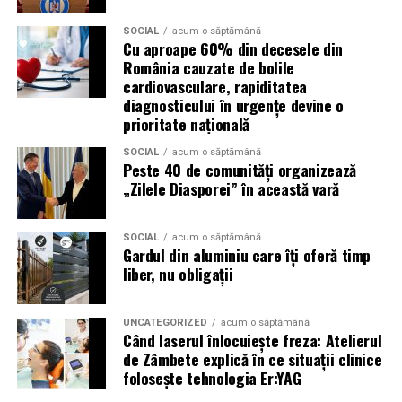
care fiecare dintre aceste femei a luat-o conștient: să nu
SOCIAL
acum o săptămână
mai lase calitatea muncii lor să rămână un secret bine
Cu aproape 60% din decesele din
păzit.
România cauzate de bolile
cardiovasculare, rapiditatea
România are sute de mii de femei antreprenor. Mulți
diagnosticului în urgențe devine o
dintre cei care ar beneficia de serviciile lor nu le cunosc,
prioritate națională
nu pentru că nu le caută, ci pentru că nu le găsesc.
SOCIAL
acum o săptămână
Vizibilitatea profesională nu este vanitate. Este o parte
Peste 40 de comunități organizează
din afacere.
„Zilele Diasporei” în această vară
Asociația Antreprenoare.ro a construit, prin această
SOCIAL
acum o săptămână
campanie, o arhivă de povești reale. Toate participantele
Gardul din aluminiu care îți oferă timp
din prima rundă vor apărea pe prima pagină a
liber, nu obligații
antreprenoare.ro
timp de un an.
UNCATEGORIZED
acum o săptămână
Campania #AlegSaFiuVizibila
Când laserul înlocuiește freza: Atelierul
de Zâmbete explică în ce situații clinice
continuă
folosește tehnologia Er:YAG