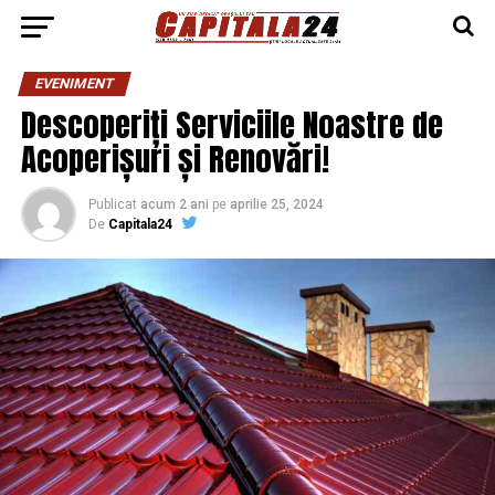
EVENIMENT
Descoperiți Serviciile Noastre de
Acoperișuri și Renovări!
Publicat
acum 2 ani
pe
aprilie 25, 2024
De
Capitala24