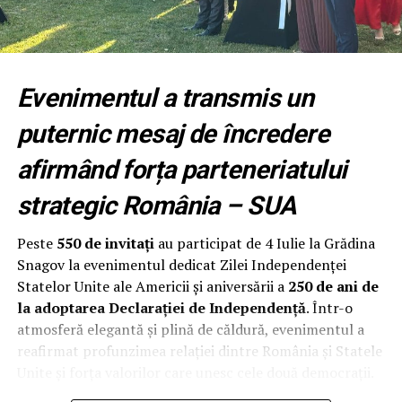
Fundația Națională a Tinerilor Manageri (FNTM)
organizează noua serie RPEP, un program construit
după principiile modelului Malcolm Baldrige National
Evenimentul a transmis un
Quality Award, cu sprijinul RePatriot pentru atragerea
unor executivi români cu experiență internațională.
puternic mesaj de încredere
Programul începe cu un modul intensiv desfășurat la
afirmând forța parteneriatului
București, urmat de opt luni de implementare și
strategic România – SUA
mentorat. Participanții aplică metodologia direct în
propria organizație, își evaluează procesele, identifică
Peste
550 de invitați
au participat de 4 Iulie la Grădina
punctele forte și ariile de îmbunătățire și construiesc un
Snagov la evenimentul dedicat Zilei Independenței
plan concret de creștere a performanței.
Statelor Unite ale Americii și aniversării a
250 de ani de
la adoptarea Declarației de Independență
. Într-o
Programul se adresează directorilor generali,
atmosferă elegantă și plină de căldură, evenimentul a
antreprenorilor și managerilor cu responsabilitate
reafirmat profunzimea relației dintre România și Statele
directă asupra performanței organizației și este deschis
Unite și forța valorilor care unesc cele două democrații.
companiilor private, universităților, instituțiilor
medicale și organizațiilor din administrația publică.