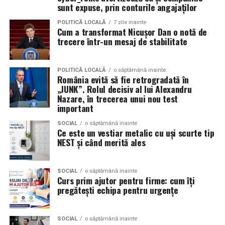
clienții. A pornit de la convingerea că oamenii cumpără
sunt expuse, prin conturile angajaților
de la oameni, nu de la branduri, iar asta înseamnă că
POLITICĂ LOCALĂ
7 zile inainte
prezența personală contează la fel de mult ca produsul.
Cum a transformat Nicușor Dan o notă de
trecere într-un mesaj de stabilitate
Iuliana Gabriela Enescu
este specialist în fotografie si
videografie cu dronă. Știe că domeniul ei este dominat
POLITICĂ LOCALĂ
o săptămână inainte
de bărbați și că vizibilitatea ei ca profesionistă este, în
România evită să fie retrogradată în
„JUNK”. Rolul decisiv al lui Alexandru
sine, un argument.
Nazare, în trecerea unui nou test
important
Isabela Alexandru
oferă servicii de consiliere de cuplu
și psihoterapie. Lucrează zilnic cu oameni care încearcă
SOCIAL
o săptămână inainte
Ce este un vestiar metalic cu uși scurte tip
să se înțeleagă mai bine și crede că autenticitatea
NEST și când merită ales
trebuie să înceapă de la ea.
Oana Teslaru
este consultant financiar și expert în
SOCIAL
o săptămână inainte
Curs prim ajutor pentru firme: cum îți
investiții imobiliare. A ales să fie prezentă cu vocea ei
pregătești echipa pentru urgențe
într-un domeniu în care credibilitatea se construiește
greu și se pierde repede.
SOCIAL
o săptămână inainte