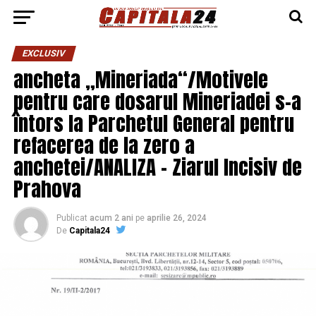
EXCLUSIV
ancheta „Mineriada“/Motivele
pentru care dosarul Mineriadei s-a
întors la Parchetul General pentru
refacerea de la zero a
anchetei/ANALIZA – Ziarul Incisiv de
Prahova
Publicat
acum 2 ani
pe
aprilie 26, 2024
De
Capitala24