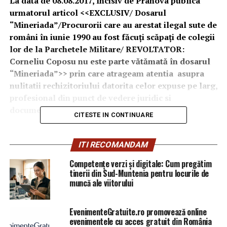
La data de 08.08.2017, Incisiv de Prahova publica
urmatorul articol <<EXCLUSIV/ Dosarul
“Mineriada”/Procurorii care au arestat ilegal sute de
români în iunie 1990 au fost făcuţi scăpaţi de colegii
lor de la Parchetele Militare/ REVOLTATOR:
Corneliu Coposu nu este parte vătămată în dosarul
“Mineriada”>> prin care atrageam atentia asupra
nulitatii rechizitoriului datorita celor expuse pe larg,
profesional din punct de vedere juridic si
documentat, mai jos.
CITESTE IN CONTINUARE
„Dupa doi ani de zile i
n care a stat în cameră
preliminară, Înalta Curte de Casație și Justiție a retrimis
ITI RECOMANDAM
dosarul Mineriadei la Secția Militară a Parchetului
Competențe verzi și digitale: Cum pregătim
General. Înalta Curtea a constatat nulitatea
tinerii din Sud-Muntenia pentru locurile de
rechizitoriului, confirmand dezvaluirie noastre in
muncă ale viitorului
exclusivitate de la acedea data.
EvenimenteGratuite.ro promovează online
evenimentele cu acces gratuit din România