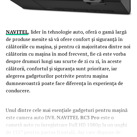
NAVITEL
, lider în tehnologie auto, oferă o gamă largă
de produse menite să vă ofere confort și siguranță în
călătoriile cu mașina, și pentru că majoritatea dintre noi
călătorim cu mașina în mod frecvent, fie că este vorba
despre drumuri lungi sau scurte de zi cu zi, în aceste
călătorii, confortul și siguranța sunt prioritare, iar
alegerea gadgeturilor potrivite pentru mașina
dumneavoastră poate face diferența în experiența de
conducere.
Unul dintre cele mai esențiale gadgeturi pentru mașină
este camera auto DVR.
NAVITEL
RC3 Pro
este o
cameră auto cu înregistrare Full HD 1080p la un unghi
de 135° pentru partea frontală, dar care dispune de