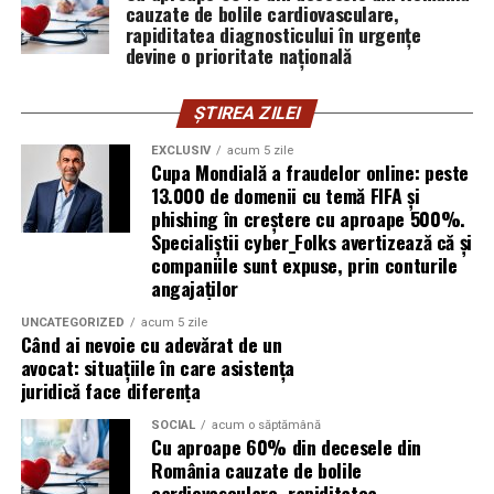
cauzate de bolile cardiovasculare,
femei care vor produse în care au încredere. Prezența ei
rapiditatea diagnosticului în urgențe
publică este, pentru clientele ei, primul semn că brandul
devine o prioritate națională
ei e real.
ȘTIREA ZILEI
Ștefania Filip
este numerolog și lucrează cu
antreprenori care vor să ia decizii mai aliniate cu ce sunt
EXCLUSIV
acum 5 zile
Cupa Mondială a fraudelor online: peste
ei cu adevărat. Alege să fie vizibilă pentru că domeniul ei
13.000 de domenii cu temă FIFA și
câștigă credibilitate prin oameni, nu prin concepte.
phishing în creștere cu aproape 500%.
Specialiștii cyber_Folks avertizează că și
Mihaela Antoche
activează în nutriție și sănătate.
companiile sunt expuse, prin conturile
Crede că informația corectă ajunge la oamenii potriviți
angajaților
doar atunci când vine de la o sursă cu chip și nume.
UNCATEGORIZED
acum 5 zile
Când ai nevoie cu adevărat de un
De ce contează vizibilitatea, nu
avocat: situațiile în care asistența
juridică face diferența
doar activitatea
SOCIAL
acum o săptămână
Cu aproape 60% din decesele din
Campania „Aleg să fiu vizibilă” (
#AlegSaFiuVizibila)
nu
România cauzate de bolile
este doar despre fotografie. Este despre o decizie pe
cardiovasculare, rapiditatea