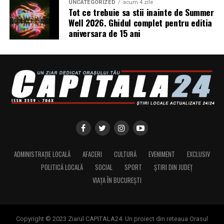
UNCATEGORIZED
acum 4 zile
fotografie de brand personal și micro-interviurile cu
Tot ce trebuie sa stii inainte de Summer
antreprenoare din toată România vor continua să fie
Well 2026. Ghidul complet pentru editia
aniversara de 15 ani
publicate pe antreprenoare.ro.
Dacă ești femeie antreprenor și vrei să fii parte din
comunitate sau din etapele viitoare ale campaniei, mai
multe informații pe
antreprenoare.ro
sau la
contact@antreprenoare.ro
.
Asociația Antreprenoare.ro
a fost fondată în 2019 și
reunește peste 16.000 de femei antreprenor din
România.
ADMINISTRAȚIE LOCALĂ
AFACERI
CULTURĂ
EVENIMENT
EXCLUSIV
Sursa foto:antreprenoare.ro
POLITICĂ LOCALĂ
SOCIAL
SPORT
ȘTIRI DIN JUDEȚ
VIAȚA ÎN BUCUREȘTI
Copyright © 2023 Ziarul CAPITALA24. Un proiect din reteaua Orasul