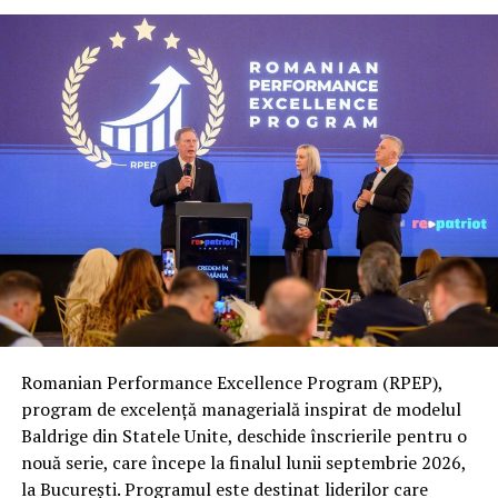
Pentru a vă ghida în călătoriile dumneavoastră,
navigația auto este esențială.
NAVITEL E707
MAGNETIC
este un navigator modern cu ecran tactil
capacitiv de 7 inch, oferindu-vă informații detaliate
despre traseul dumneavoastră și alegerea celor mai
rapide rute. Cu ajutorul acestei navigații, puteți evita
ambuteiajele și puteți ajunge la destinație în siguranță și
fără stres.
Romanian Performance Excellence Program (RPEP),
program de excelență managerială inspirat de modelul
Baldrige din Statele Unite, deschide înscrierile pentru o
nouă serie, care începe la finalul lunii septembrie 2026,
la București. Programul este destinat liderilor care