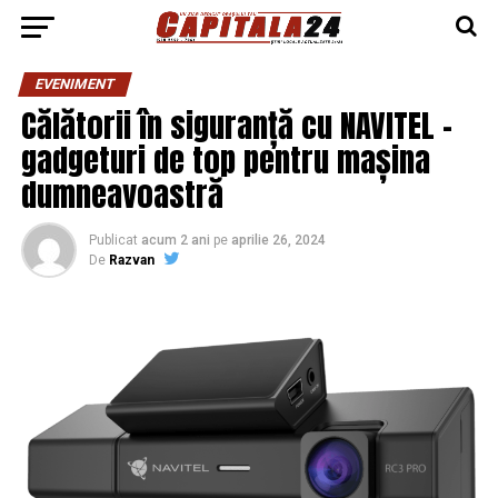
EVENIMENT
Călătorii în siguranță cu NAVITEL –
gadgeturi de top pentru mașina
dumneavoastră
Publicat
acum 2 ani
pe
aprilie 26, 2024
De
Razvan