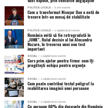
sunt expuse, prin conturile angajaților
de la oameni, nu de la branduri, iar asta înseamnă că
POLITICĂ LOCALĂ
6 zile inainte
prezența personală contează la fel de mult ca produsul.
Cum a transformat Nicușor Dan o notă de
trecere într-un mesaj de stabilitate
Iuliana Gabriela Enescu
este specialist în fotografie si
videografie cu dronă. Știe că domeniul ei este dominat
POLITICĂ LOCALĂ
o săptămână inainte
de bărbați și că vizibilitatea ei ca profesionistă este, în
România evită să fie retrogradată în
„JUNK”. Rolul decisiv al lui Alexandru
sine, un argument.
Nazare, în trecerea unui nou test
important
Isabela Alexandru
oferă servicii de consiliere de cuplu
și psihoterapie. Lucrează zilnic cu oameni care încearcă
SOCIAL
o săptămână inainte
Curs prim ajutor pentru firme: cum îți
să se înțeleagă mai bine și crede că autenticitatea
pregătești echipa pentru urgențe
trebuie să înceapă de la ea.
Oana Teslaru
este consultant financiar și expert în
SOCIAL
o săptămână inainte
Cum poate contribui testul poligraf la
investiții imobiliare. A ales să fie prezentă cu vocea ei
reabilitarea imaginii unei persoane
într-un domeniu în care credibilitatea se construiește
greu și se pierde repede.
SOCIAL
o săptămână inainte
Mirela Iacob
Cu aproape 60% din decesele din România
vinde cosmetice naturale și lucrează cu