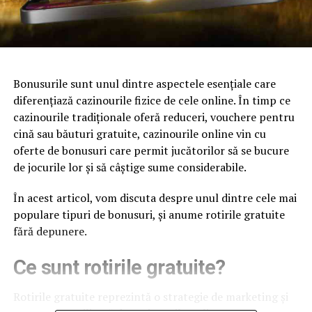
Bonusurile sunt unul dintre aspectele esențiale care
diferențiază cazinourile fizice de cele online. În timp ce
cazinourile tradiționale oferă reduceri, vouchere pentru
cină sau băuturi gratuite, cazinourile online vin cu
oferte de bonusuri care permit jucătorilor să se bucure
de jocurile lor și să câștige sume considerabile.
În acest articol, vom discuta despre unul dintre cele mai
populare tipuri de bonusuri, și anume rotirile gratuite
fără depunere.
Ce sunt rotirile gratuite?
Rotirile gratuite reprezintă o strategie de marketing și