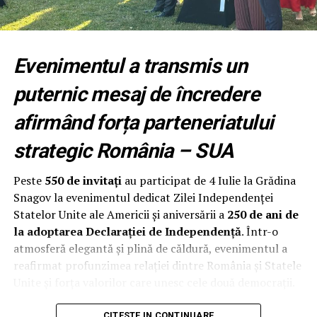
Selecția jocurilor
Fundația Națională a Tinerilor Manageri (FNTM)
organizează noua serie RPEP, un program construit
Un alt aspect esențial de luat în considerare este că nu
după principiile modelului Malcolm Baldrige National
toate jocurile permit utilizarea rotirilor gratuite. Acest
Evenimentul a transmis un
Quality Award, cu sprijinul RePatriot pentru atragerea
lucru înseamnă că există o selecție de jocuri disponibile
unor executivi români cu experiență internațională.
în care poți beneficia de aceste avantaje.
puternic mesaj de încredere
Programul începe cu un modul intensiv desfășurat la
afirmând forța parteneriatului
În cazul în care este posibil, recomandăm să cauți titluri
București, urmat de opt luni de implementare și
cu un RTP (rata de returnare la jucător) mai mare, dar
strategic România – SUA
mentorat. Participanții aplică metodologia direct în
cu o volatilitate scăzută. Jocurile cu volatilitate scăzută
propria organizație, își evaluează procesele, identifică
oferă în general câștiguri mai mici, dar mai frecvente.
Peste
550 de invitați
au participat de 4 Iulie la Grădina
punctele forte și ariile de îmbunătățire și construiesc un
Snagov la evenimentul dedicat Zilei Independenței
plan concret de creștere a performanței.
Limitări de timp
Statelor Unite ale Americii și aniversării a
250 de ani de
la adoptarea Declarației de Independență
. Într-o
Programul se adresează directorilor generali,
Majoritatea beneficiilor, cum ar fi rotirile gratuite, au de
atmosferă elegantă și plină de căldură, evenimentul a
antreprenorilor și managerilor cu responsabilitate
obicei o limită de timp. Este important să fii atent la
reafirmat profunzimea relației dintre România și Statele
directă asupra performanței organizației și este deschis
perioada de valabilitate a bonusului. Dacă nu ești atent,
Unite și forța valorilor care unesc cele două democrații.
companiilor private, universităților, instituțiilor
există riscul să pierzi oportunitatea de a profita de
medicale și organizațiilor din administrația publică.
avantaj înainte ca acesta să expire.
Evenimentul organizat de
Alianța
(The Alliance for
CITESTE IN CONTINUARE