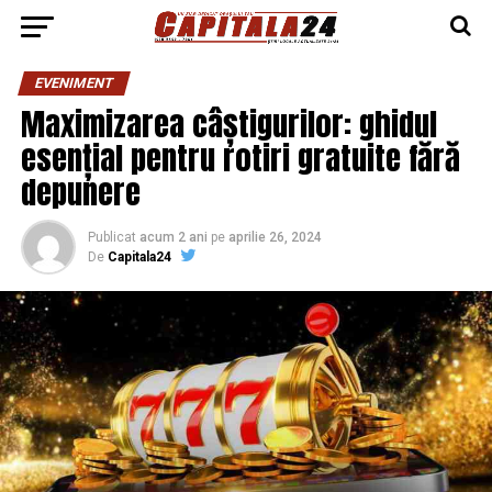
EVENIMENT
Maximizarea câștigurilor: ghidul
esențial pentru rotiri gratuite fără
depunere
Publicat
acum 2 ani
pe
aprilie 26, 2024
De
Capitala24