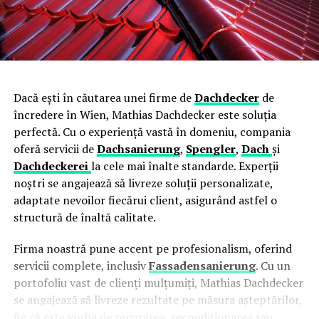
Dacă ești în căutarea unei firme de
Dachdecker
de
încredere în Wien, Mathias Dachdecker este soluția
perfectă. Cu o experiență vastă în domeniu, compania
oferă servicii de
Dachsanierung
,
Spengler
,
Dach
și
Dachdeckerei
la cele mai înalte standarde. Experții
noștri se angajează să livreze soluții personalizate,
adaptate nevoilor fiecărui client, asigurând astfel o
structură de înaltă calitate.
Firma noastră pune accent pe profesionalism, oferind
servicii complete, inclusiv
Fassadensanierung
. Cu un
portofoliu vast de clienți mulțumiți, Mathias Dachdecker
se angajează să livreze rezultate pe măsura așteptărilor,
fie că este vorba de repararea, recondiționarea sau