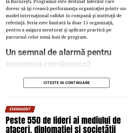
la București. Programul este destinat liderilor care
doresc să își crească performanța organizației printr-un
model internațional validat în companii și instituții de
referință. Seria este limitată la doar 15 organizații,
pentru a asigura mentorat și aplicare practică pe
parcursul celor nouă luni de program.
Un semnal de alarmă pentru
economia românească
Clasamentul anual publicat de Institute for
Management Development (IMD), la 18 iunie 2026,
CITESTE IN CONTINUARE
plasează România pe locul 61 din 70 de economii
analizate, cu 12 poziții mai jos decât în anul anterior –
cea mai abruptă cădere din ultimii patru ani. România se
EVENIMENT
află acum în urma Poloniei (locul 41), Ungariei (51) și
Peste 550 de lideri ai mediului de
Bulgariei (56), fiind urmată îndeaproape doar de Mexic și
afaceri, diplomației și societății
Slovacia.