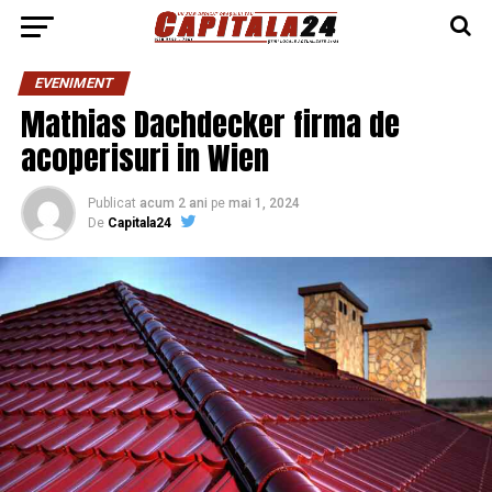
EVENIMENT
Mathias Dachdecker firma de
acoperisuri in Wien
Publicat
acum 2 ani
pe
mai 1, 2024
De
Capitala24