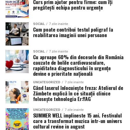
Curs prim ajutor pentru firme: cum îți
clienții. A pornit de la convingerea că oamenii cumpără
pregătești echipa pentru urgențe
de la oameni, nu de la branduri, iar asta înseamnă că
prezența personală contează la fel de mult ca produsul.
SOCIAL
7 zile inainte
Cum poate contribui testul poligraf la
Iuliana Gabriela Enescu
este specialist în fotografie si
reabilitarea imaginii unei persoane
videografie cu dronă. Știe că domeniul ei este dominat
de bărbați și că vizibilitatea ei ca profesionistă este, în
sine, un argument.
SOCIAL
7 zile inainte
Cu aproape 60% din decesele din România
cauzate de bolile cardiovasculare,
Isabela Alexandru
oferă servicii de consiliere de cuplu
rapiditatea diagnosticului în urgențe
și psihoterapie. Lucrează zilnic cu oameni care încearcă
devine o prioritate națională
să se înțeleagă mai bine și crede că autenticitatea
UNCATEGORIZED
7 zile inainte
trebuie să înceapă de la ea.
Când laserul înlocuiește freza: Atelierul de
Zâmbete explică în ce situații clinice
Oana Teslaru
este consultant financiar și expert în
folosește tehnologia Er:YAG
investiții imobiliare. A ales să fie prezentă cu vocea ei
UNCATEGORIZED
7 zile inainte
într-un domeniu în care credibilitatea se construiește
SUMMER WELL implineste 15 ani. Festivalul
greu și se pierde repede.
care a transformat muzica intr-un univers
cultural revine in august