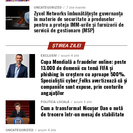
Mirela Iacob
vinde cosmetice naturale și lucrează cu
femei care vor produse în care au încredere. Prezența ei
UNCATEGORIZED
7 zile inainte
Zyxel Networks îmbunătățește guvernanța
publică este, pentru clientele ei, primul semn că brandul
în materie de securitate a produselor
ei e real.
pentru a proteja IMM-urile și furnizorii de
servicii de gestionare (MSP)
Ștefania Filip
este numerolog și lucrează cu
antreprenori care vor să ia decizii mai aliniate cu ce sunt
ȘTIREA ZILEI
ei cu adevărat. Alege să fie vizibilă pentru că domeniul ei
câștigă credibilitate prin oameni, nu prin concepte.
EXCLUSIV
acum 4 zile
Cupa Mondială a fraudelor online: peste
13.000 de domenii cu temă FIFA și
Mihaela Antoche
activează în nutriție și sănătate.
phishing în creștere cu aproape 500%.
Crede că informația corectă ajunge la oamenii potriviți
Specialiștii cyber_Folks avertizează că și
doar atunci când vine de la o sursă cu chip și nume.
companiile sunt expuse, prin conturile
angajaților
De ce contează vizibilitatea, nu
POLITICĂ LOCALĂ
acum 5 zile
Cum a transformat Nicușor Dan o notă
doar activitatea
de trecere într-un mesaj de stabilitate
Campania „Aleg să fiu vizibilă” (
#AlegSaFiuVizibila)
nu
este doar despre fotografie. Este despre o decizie pe
UNCATEGORIZED
acum 4 zile