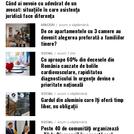
Când ai nevoie cu adevărat de un
care fiecare dintre aceste femei a luat-o conștient: să nu
avocat: situațiile în care asistența
mai lase calitatea muncii lor să rămână un secret bine
juridică face diferența
păzit.
AFACERI
acum o săptămână
De ce apartamentele cu 3 camere au
România are sute de mii de femei antreprenor. Mulți
devenit alegerea preferată a familiilor
dintre cei care ar beneficia de serviciile lor nu le cunosc,
tinere?
nu pentru că nu le caută, ci pentru că nu le găsesc.
Vizibilitatea profesională nu este vanitate. Este o parte
SOCIAL
acum 7 zile
Cu aproape 60% din decesele din
din afacere.
România cauzate de bolile
cardiovasculare, rapiditatea
Asociația Antreprenoare.ro a construit, prin această
diagnosticului în urgențe devine o
campanie, o arhivă de povești reale. Toate participantele
prioritate națională
din prima rundă vor apărea pe prima pagină a
SOCIAL
acum o săptămână
antreprenoare.ro
timp de un an.
Gardul din aluminiu care îți oferă timp
liber, nu obligații
Campania #AlegSaFiuVizibila
continuă
SOCIAL
acum o săptămână
Peste 40 de comunități organizează