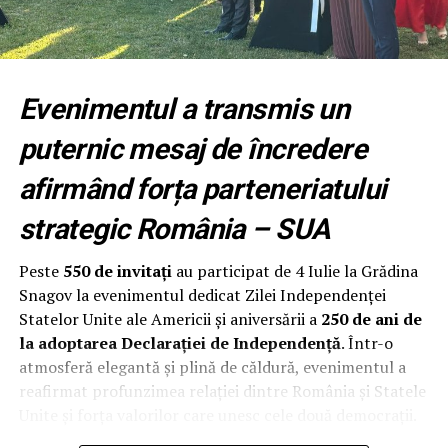
Fundația Națională a Tinerilor Manageri (FNTM)
organizează noua serie RPEP, un program construit
după principiile modelului Malcolm Baldrige National
Evenimentul a transmis un
Quality Award, cu sprijinul RePatriot pentru atragerea
unor executivi români cu experiență internațională.
puternic mesaj de încredere
Programul începe cu un modul intensiv desfășurat la
afirmând forța parteneriatului
București, urmat de opt luni de implementare și
strategic România – SUA
mentorat. Participanții aplică metodologia direct în
propria organizație, își evaluează procesele, identifică
Peste
550 de invitați
au participat de 4 Iulie la Grădina
punctele forte și ariile de îmbunătățire și construiesc un
Snagov la evenimentul dedicat Zilei Independenței
plan concret de creștere a performanței.
Statelor Unite ale Americii și aniversării a
250 de ani de
la adoptarea Declarației de Independență
. Într-o
Programul se adresează directorilor generali,
atmosferă elegantă și plină de căldură, evenimentul a
antreprenorilor și managerilor cu responsabilitate
reafirmat profunzimea relației dintre România și Statele
directă asupra performanței organizației și este deschis
Unite și forța valorilor care unesc cele două democrații.
companiilor private, universităților, instituțiilor
medicale și organizațiilor din administrația publică.