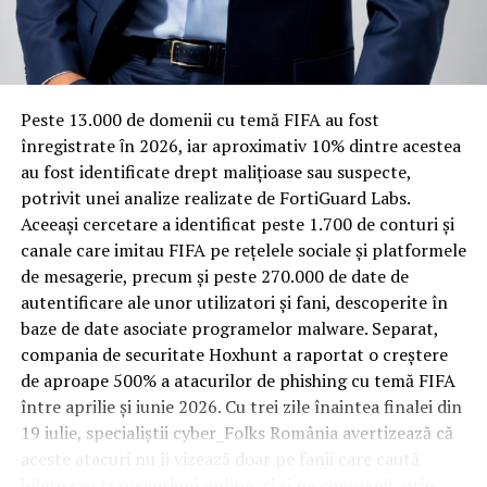
Rotația rapidă a oaspeților cere
materiale rezistente
Spre diferență de o locuință obișnuită, o cameră de hotel
Peste 13.000 de domenii cu temă FIFA au fost
trece printr-un ciclu de utilizare intensă: oaspeți diferiți,
înregistrate ȋn 2026, iar aproximativ 10% dintre acestea
bagaje trase pe roți, curățenie zilnică, uneori mai multe
au fost identificate drept malițioase sau suspecte,
rezervări consecutive în aceeași săptămână. Această
potrivit unei analize realizate de FortiGuard Labs.
frecvență ridicată de utilizare pune presiune reală pe
Aceeași cercetare a identificat peste 1.700 de conturi și
orice suprafață, iar pardoseala este printre primele
canale care imitau FIFA pe rețelele sociale și platformele
elemente afectate vizibil, mai ales în zona din jurul
de mesagerie, precum și peste 270.000 de date de
patului și a ușii de acces.
autentificare ale unor utilizatori și fani, descoperite în
baze de date asociate programelor malware. Separat,
În etapa de renovare sau construcție, administratorii
compania de securitate Hoxhunt a raportat o creștere
care iau în calcul
mocheta trafic intens
pentru zonele
de aproape 500% a atacurilor de phishing cu temă FIFA
cu rotație mare reduc riscul de uzură prematură și de
între aprilie și iunie 2026. Cu trei zile înaintea finalei din
decolorare vizibilă în punctele de trecere frecventă. Este
19 iulie, specialiștii cyber_Folks România avertizează că
o decizie care ține mai puțin de stil și mai mult de
aceste atacuri nu îi vizează doar pe fanii care caută
longevitatea reală a investiției în amenajare, vizibilă abia
bilete sau transmisiuni online, ci și pe companii, prin