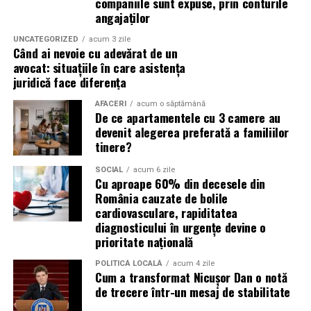
companiile sunt expuse, prin conturile
angajaților
Campaniile de phishing asociate evenimentelor
importante profită de interesul public ridicat, de
UNCATEGORIZED
acum 3 zile
Când ai nevoie cu adevărat de un
presiunea timpului și de teama utilizatorilor că ar putea
avocat: situațiile în care asistența
pierde o ofertă sau o oportunitate. Mesajele care anunță
juridică face diferența
ultimele bilete disponibile, acces limitat la o transmisie
sau câștigarea unui premiu pot determina utilizatorii să
AFACERI
acum o săptămână
De ce apartamentele cu 3 camere au
reacționeze înainte de a verifica sursa.
devenit alegerea preferată a familiilor
tinere?
Turneul se încheie pe 19 iulie, iar specialiștii anticipează
o intensificare a activității frauduloase în perioada
SOCIAL
acum 6 zile
Cu aproape 60% din decesele din
finalei. Printre cele mai utilizate pretexte se numără
România cauzate de bolile
transmisiunile pirat, biletele revândute, pariurile,
cardiovasculare, rapiditatea
tombolele, concursurile și falsele oferte de călătorie.
diagnosticului în urgențe devine o
prioritate națională
Pentru a răspunde riscurilor tot mai complexe,
cyber_Folks a lansat la finalul lunii iunie robo_Folks,
POLITICĂ LOCALĂ
acum 4 zile
Cum a transformat Nicușor Dan o notă
primul asistent AI integrat într-un panou de hosting
de trecere într-un mesaj de stabilitate
din România. Acesta poate efectua, la cererea