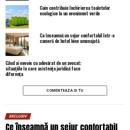
„viu” adevarata administratie
Cum contribuie închirierea toaletelor
ecologice la un eveniment verde
la firul ierbii a tandemului
toxic Volosevici și Nanu,
Ce înseamnă un sejur confortabil într-o
cameră de hotel bine amenajată
marionetele CLANULUI
COSMA.
Când ai nevoie cu adevărat de un avocat:
situațiile în care asistența juridică face
diferența
COMENTEAZA SI TU
EXCLUSIV
Ce înseamnă un sejur confortabil