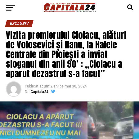
EXCLUSIV
Vizita premierului Ciolacu, alături
de Volosevici și Nanu, la Halele
Centrale din Ploiești a inviat
sloganul din anii 90’ : „Ciolacu a
aparut dezastrul s-a facut”
Publicat
acum 2 ani
pe
mai 30, 2024
De
Capitala24