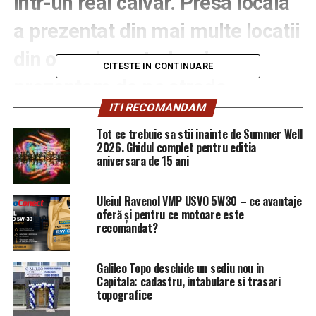
într-un real calvar. Presa locala
a prezentat din mai multe locatii
din oras dezastrul, noi va
CITESTE IN CONTINUARE
prezentam de pe strada
ITI RECOMANDAM
Cameliei din Ploiesti, o strada
Tot ce trebuie sa stii inainte de Summer Well
care nu a fost inundata
2026. Ghidul complet pentru editia
aniversara de 15 ani
NICIODATA, fiind o strada in
panta.
Uleiul Ravenol VMP USVO 5W30 – ce avantaje
oferă și pentru ce motoare este
recomandat?
Asta in ziua cand premierul
Marcel Ciolacu a venit la
Galileo Topo deschide un sediu nou in
Capitala: cadastru, intabulare si trasari
Ploiești si a constatat pe
topografice