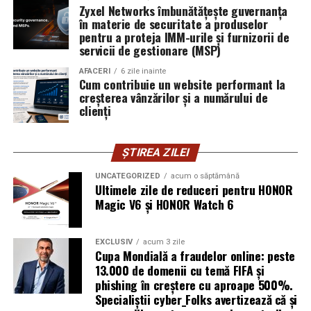
furnizor de hosting nu poate opri un utilizator să își
Zyxel Networks îmbunătățește guvernanța
în materie de securitate a produselor
introducă parola pe o pagină clonată. În acel moment,
pentru a proteja IMM-urile și furnizorii de
vigilența utilizatorului rămâne prima linie de apărare”,
servicii de gestionare (MSP)
explică Horațiu Șimon, Chief Technology Officer
cyber_Folks România.
AFACERI
6 zile inainte
Cum contribuie un website performant la
creșterea vânzărilor și a numărului de
Subiectul a fost semnalat și de FBI, care a inclus în
clienți
informările din ultima lună amenințările asociate
turneului, de la fraude online și furtul datelor până la
ȘTIREA ZILEI
operațiuni de dezinformare.
UNCATEGORIZED
acum o săptămână
Avertismentele publice s-au concentrat în principal
Ultimele zile de reduceri pentru HONOR
asupra fanilor și infrastructurii orașelor gazdă, însă
Magic V6 și HONOR Watch 6
specialiștii atrag atenția că firmele pot fi afectate
inclusiv atunci când nu au nicio legătură directă cu
EXCLUSIV
acum 3 zile
industria sportului, turismului sau vânzarea de bilete.
Cupa Mondială a fraudelor online: peste
13.000 de domenii cu temă FIFA și
Atacurile sunt mai eficiente în contextul
phishing în creștere cu aproape 500%.
Specialiștii cyber_Folks avertizează că și
evenimentelor globale