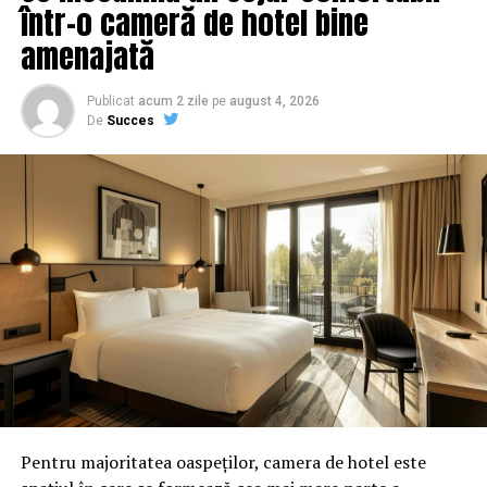
într-o cameră de hotel bine
amenajată
Publicat
acum 2 zile
pe
august 4, 2026
De
Succes
Cu dezastrul in plina
desfasurare, cu un tupeu iesit
din comun, tipic PSD-ului,
Marcel Ciolacu la braț cu
Volosevici și Nanu, însoțiți de
senatorii social democrați
prahoveni, ministrul
Pentru majoritatea oaspeților, camera de hotel este