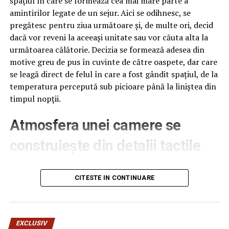
spațiul în care se formează cea mai mare parte a
Oprea,
directorul CSM
amintirilor legate de un sejur. Aici se odihnesc, se
pregătesc pentru ziua următoare și, de multe ori, decid
Ploiești Dănuț Burghelea
dacă vor reveni la aceeași unitate sau vor căuta alta la
(aflat in C.O, sanchi’, cerere
următoarea călătorie. Decizia se formează adesea din
motive greu de pus în cuvinte de către oaspete, dar care
neinregistrata prezentata in
se leagă direct de felul în care a fost gândit spațiul, de la
temperatura percepută sub picioare până la liniștea din
sedinta de C.L.)
, directorul
timpul nopții.
Hale și Piețe Răzvan Lungu,
Atmosfera unei camere se
stralucita experta de renume
construiește din detalii tactile
mondial, PSD-ista Simona
Contactul direct cu pardoseala este una dintre primele
senzații fizice pe care le are un oaspete atunci când
CITESTE IN CONTINUARE
Albu, city managerul orașului
intră desculț în cameră, fie dimineața, fie la revenirea de
pe drum, seara târziu. Textura și moliciunea potrivite,
au dorit sa il impresioneze pe
oferite de
mocheta hotel
, pot schimba radical felul în
EXCLUSIV
care este percepută o cameră, chiar dacă restul