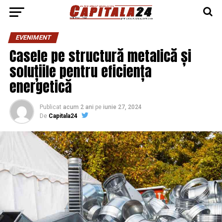
EVENIMENT
Casele pe structură metalică și
soluțiile pentru eficiența
energetică
Publicat
acum 2 ani
pe
iunie 27, 2024
De
Capitala24