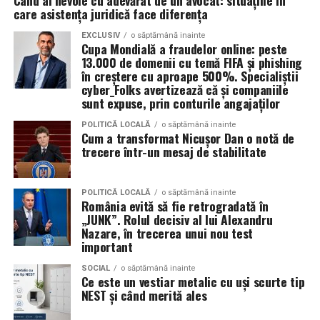
știe, nu doar pentru ce arată în portofoliu.
care asistența juridică face diferența
Patricia Constandache
activează în vânzări și relații cu
EXCLUSIV
o săptămână inainte
Cupa Mondială a fraudelor online: peste
clienții. A pornit de la convingerea că oamenii cumpără
13.000 de domenii cu temă FIFA și phishing
de la oameni, nu de la branduri, iar asta înseamnă că
în creștere cu aproape 500%. Specialiștii
prezența personală contează la fel de mult ca produsul.
cyber_Folks avertizează că și companiile
sunt expuse, prin conturile angajaților
Iuliana Gabriela Enescu
este specialist în fotografie si
POLITICĂ LOCALĂ
o săptămână inainte
videografie cu dronă. Știe că domeniul ei este dominat
Cum a transformat Nicușor Dan o notă de
trecere într-un mesaj de stabilitate
de bărbați și că vizibilitatea ei ca profesionistă este, în
sine, un argument.
POLITICĂ LOCALĂ
o săptămână inainte
Isabela Alexandru
oferă servicii de consiliere de cuplu
România evită să fie retrogradată în
„JUNK”. Rolul decisiv al lui Alexandru
și psihoterapie. Lucrează zilnic cu oameni care încearcă
Nazare, în trecerea unui nou test
să se înțeleagă mai bine și crede că autenticitatea
important
trebuie să înceapă de la ea.
SOCIAL
o săptămână inainte
Ce este un vestiar metalic cu uși scurte tip
Oana Teslaru
este consultant financiar și expert în
NEST și când merită ales
investiții imobiliare. A ales să fie prezentă cu vocea ei
într-un domeniu în care credibilitatea se construiește