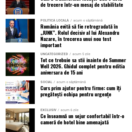
de trecere într-un mesaj de stabilitate
Campania „Aleg să fiu vizibilă” (
#AlegSaFiuVizibila)
nu
este doar despre fotografie. Este despre o decizie pe
POLITICĂ LOCALĂ
acum o săptămână
care fiecare dintre aceste femei a luat-o conștient: să nu
România evită să fie retrogradată în
mai lase calitatea muncii lor să rămână un secret bine
„JUNK”. Rolul decisiv al lui Alexandru
păzit.
Nazare, în trecerea unui nou test
important
România are sute de mii de femei antreprenor. Mulți
UNCATEGORIZED
acum 5 zile
dintre cei care ar beneficia de serviciile lor nu le cunosc,
Tot ce trebuie sa stii inainte de Summer
nu pentru că nu le caută, ci pentru că nu le găsesc.
Well 2026. Ghidul complet pentru editia
aniversara de 15 ani
Vizibilitatea profesională nu este vanitate. Este o parte
din afacere.
SOCIAL
acum o săptămână
Curs prim ajutor pentru firme: cum îți
Asociația Antreprenoare.ro a construit, prin această
pregătești echipa pentru urgențe
campanie, o arhivă de povești reale. Toate participantele
din prima rundă vor apărea pe prima pagină a
EXCLUSIV
acum 6 zile
antreprenoare.ro
timp de un an.
Ce înseamnă un sejur confortabil într-o
cameră de hotel bine amenajată
Campania #AlegSaFiuVizibila