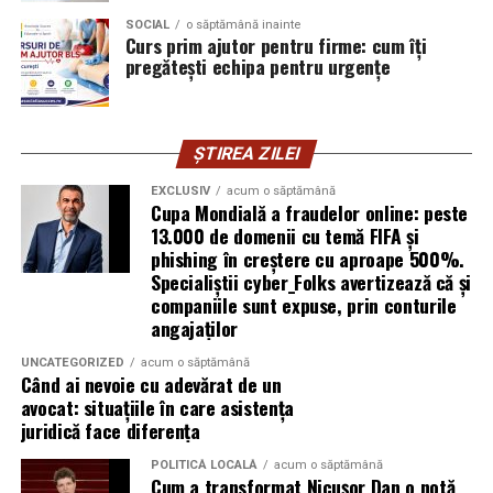
greu și se pierde repede.
SOCIAL
o săptămână inainte
Curs prim ajutor pentru firme: cum îți
pregătești echipa pentru urgențe
Mirela Iacob
vinde cosmetice naturale și lucrează cu
femei care vor produse în care au încredere. Prezența ei
publică este, pentru clientele ei, primul semn că brandul
ei e real.
ȘTIREA ZILEI
EXCLUSIV
acum o săptămână
Ștefania Filip
este numerolog și lucrează cu
Cupa Mondială a fraudelor online: peste
antreprenori care vor să ia decizii mai aliniate cu ce sunt
13.000 de domenii cu temă FIFA și
ei cu adevărat. Alege să fie vizibilă pentru că domeniul ei
phishing în creștere cu aproape 500%.
câștigă credibilitate prin oameni, nu prin concepte.
Specialiștii cyber_Folks avertizează că și
companiile sunt expuse, prin conturile
angajaților
Mihaela Antoche
activează în nutriție și sănătate.
Crede că informația corectă ajunge la oamenii potriviți
UNCATEGORIZED
acum o săptămână
doar atunci când vine de la o sursă cu chip și nume.
Când ai nevoie cu adevărat de un
avocat: situațiile în care asistența
juridică face diferența
De ce contează vizibilitatea, nu
POLITICĂ LOCALĂ
acum o săptămână
doar activitatea
Cum a transformat Nicușor Dan o notă