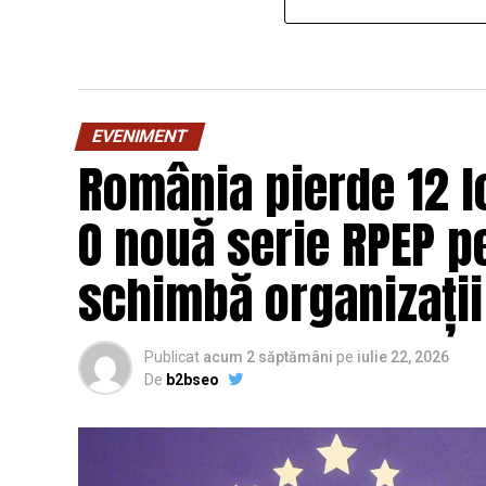
EVENIMENT
România pierde 12 lo
O nouă serie RPEP pe
schimbă organizații
Publicat
acum 2 săptămâni
pe
iulie 22, 2026
De
b2bseo