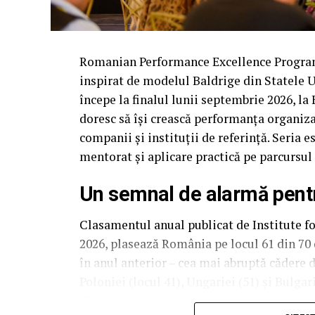
Romanian Performance Excellence Program
inspirat de modelul Baldrige din Statele Un
începe la finalul lunii septembrie 2026, la
doresc să își crească performanța organiza
companii și instituții de referință. Seria e
mentorat și aplicare practică pe parcursul
Un semnal de alarmă pen
Clasamentul anual publicat de Institute 
2026, plasează România pe locul 61 din 70 
în anul anterior – cea mai abruptă cădere 
Poloniei (locul 41), Ungariei (51) și Bulga
Slovacia.