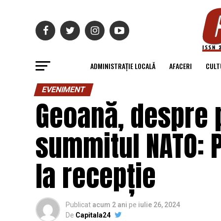
ADMINISTRAȚIE LOCALĂ
AFACERI
CULT
EVENIMENT
Geoană, despre p
summitul NATO: P
la recepție
Publicat
acum 2 ani
pe
iulie 26, 2024
De
Capitala24