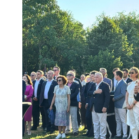
Programul începe cu un modul intensiv des
implementare și mentorat. Participanții ap
evaluează procesele, identifică punctele fo
concret de creștere a performanței.
Programul se adresează directorilor gener
responsabilitate directă asupra performan
private, universităților, instituțiilor medi
Modulul intensiv este susținut de Dr. Stev
experiență în managementul calității și î
executiv IBM și Flowserve și evaluator Bal
programului.
„Evaluarea ajută organizațiile să își identif
punctele forte pe care le au deja. Pentru o
performanță operațională mai bună, product