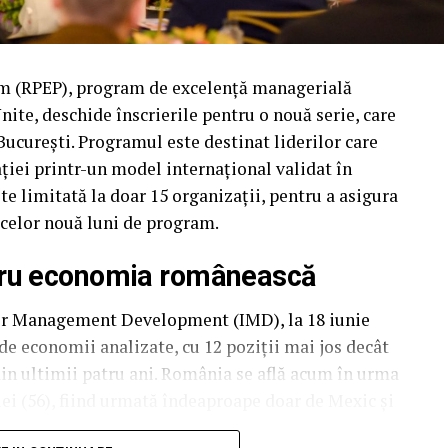
 (RPEP), program de excelență managerială
ite, deschide înscrierile pentru o nouă serie, care
 București. Programul este destinat liderilor care
ției printr-un model internațional validat în
ste limitată la doar 15 organizații, pentru a asigura
 celor nouă luni de program.
tru economia românească
for Management Development (IMD), la 18 iunie
de economii analizate, cu 12 poziții mai jos decât
din ultimii patru ani. România se află acum în urma
riei (56), fiind urmată îndeaproape doar de Mexic și