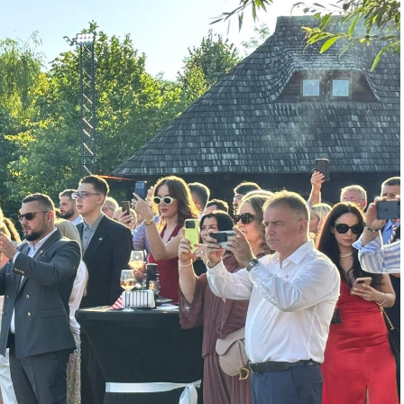
fășurat la București, urmat de opt luni de
lică metodologia direct în propria organizație, își
rte și ariile de îmbunătățire și construiesc un plan
ali, antreprenorilor și managerilor cu
ței organizației și este deschis companiilor
cale și organizațiilor din administrația publică.
en Hoisington, specialist cu aproape 40 de ani de
mbunătățirea performanței organizaționale, fost
drige, care va lucra în România cu participanții
ice ariile de îmbunătățire și să valorifice mai bine
rganizațiile din România, acest proces poate însemna
ivitate și competitivitate crescute. Îmi doresc ca