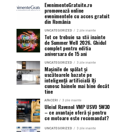
EvenimenteGratuite.ro
promovează online
evenimentele cu acces gratuit
din România
UNCATEGORIZED
2 zile inainte
Tot ce trebuie sa stii inainte
de Summer Well 2026. Ghidul
complet pentru editia
aniversara de 15 ani
UNCATEGORIZED
3 zile inainte
Mașinile de spălat și
uscătoarele bazate pe
inteligență artificială îți
cunosc hainele mai bine decât
tine
AFACERI
3 zile inainte
Uleiul Ravenol VMP USVO 5W30
– ce avantaje oferă și pentru
ce motoare este recomandat?
UNCATEGORIZED
3 zile inainte