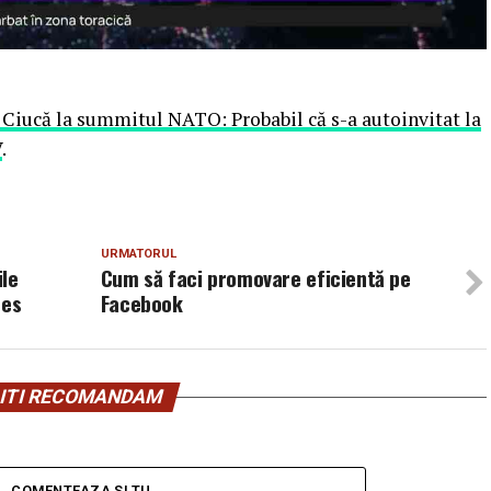
 Ciucă la summitul NATO: Probabil că s-a autoinvitat la
V
.
URMATORUL
ile
Cum să faci promovare eficientă pe
ces
Facebook
ITI RECOMANDAM
COMENTEAZA SI TU