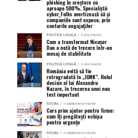
phishing în creștere cu
aproape 500%. Specialiștii
cyber_Folks avertizează că și
companiile sunt expuse, prin
conturile angajaților
POLITICĂ LOCALĂ
5 zile inainte
Cum a transformat Nicușor
Dan o notă de trecere într-un
mesaj de stabilitate
POLITICĂ LOCALĂ
6 zile inainte
România evită să fie
retrogradată în „JUNK”. Rolul
decisiv al lui Alexandru
Nazare, în trecerea unui nou
test important
SOCIAL
o săptămână inainte
Curs prim ajutor pentru firme:
cum îți pregătești echipa
pentru urgențe
SOCIAL
o săptămână inainte