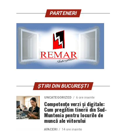
PARTENERI
ȘTIRI DIN BUCUREȘTI
UNCATEGORIZED
6 ore inainte
Competențe verzi și digitale:
Cum pregătim tinerii din Sud-
Muntenia pentru locurile de
muncă ale viitorului
AFACERI
14 ore inainte