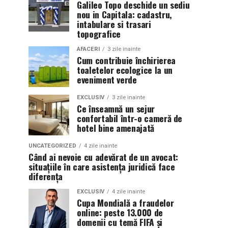
Galileo Topo deschide un sediu
nou in Capitala: cadastru,
intabulare si trasari
topografice
AFACERI
3 zile inainte
Cum contribuie închirierea
toaletelor ecologice la un
eveniment verde
EXCLUSIV
3 zile inainte
Ce înseamnă un sejur
confortabil într-o cameră de
hotel bine amenajată
UNCATEGORIZED
4 zile inainte
Când ai nevoie cu adevărat de un avocat:
situațiile în care asistența juridică face
diferența
EXCLUSIV
4 zile inainte
Cupa Mondială a fraudelor
online: peste 13.000 de
domenii cu temă FIFA și