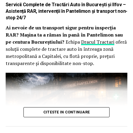
Dacă până acum smulgeai buruieni de câteva ori pe
Servicii Complete de Tractări Auto în București și Ilfov –
săptămână, cu această metodă, frecvența scade
Asistență RAR, intervenții în Pantelimon și transport non-
considerabil. În multe cazuri, doar cele care cresc fix în
stop 24/7
locurile perforate, pe lângă plantele dorite, mai necesită
Ai nevoie de un transport sigur pentru inspecția
intervenție manuală.
RAR? Mașina ta a rămas în pană în Pantelimon sau
pe centura Bucureștiului?
Echipa
Dracul Tractari
oferă
Este un ajutor clar, mai ales dacă nu ai timp sau energie
soluții complete de tractare auto în întreaga zonă
pentru lucrări zilnice de întreținere.
metropolitană a Capitalei, cu flotă proprie, prețuri
transparente și disponibilitate non-stop.
Păstrează mai bine umiditatea
solului.
Apa se evaporă constant, mai ales în perioadele calde și
vântoase. Cu solul expus, pierderile pot fi însemnate.
Aplicând o folie, reduci suprafața de evaporare. Asta
CITESTE IN CONTINUARE
înseamnă că irigările vor fi mai rare, iar plantele vor
avea la dispoziție apă pentru mai mult timp.