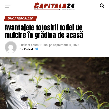
UNCATEGORIZED
Avantajele folosirii foliei de
mulcire în grădina de acasă
Publicat
acum 11 luni
pe
septembrie 8, 2025
De
Rotext