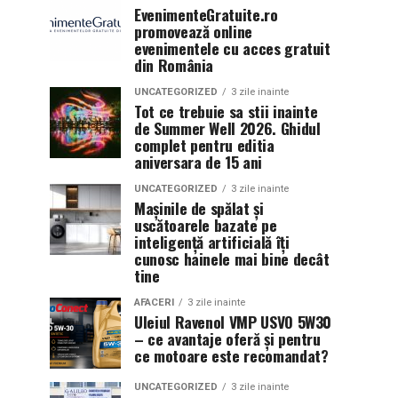
EvenimenteGratuite.ro
promovează online
evenimentele cu acces gratuit
din România
UNCATEGORIZED
3 zile inainte
Tot ce trebuie sa stii inainte
de Summer Well 2026. Ghidul
complet pentru editia
aniversara de 15 ani
UNCATEGORIZED
3 zile inainte
Mașinile de spălat și
uscătoarele bazate pe
inteligență artificială îți
cunosc hainele mai bine decât
tine
AFACERI
3 zile inainte
Uleiul Ravenol VMP USVO 5W30
– ce avantaje oferă și pentru
ce motoare este recomandat?
UNCATEGORIZED
3 zile inainte