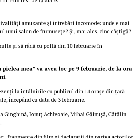
într-un test de răbdare.
rivalități amuzante și întrebări incomode: unde e mai
cul unui salon de frumusețe? Și, mai ales, cine câștigă?
ulte și să râdă cu poftă din 10 februarie în
ielea mea” va avea loc pe 9 februarie, de la ora
ni
.
zenți la întâlnirile cu publicul din 14 orașe din țară
ale, începând cu data de 3 februarie.
a Ginghină, Ionuț Achivoaie, Mihai Găinușă, Cătălin
.
ri, fragmente din film și declarații din partea actorilor