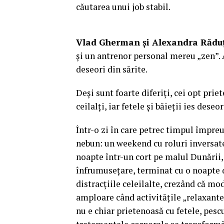
căutarea unui job stabil.
Vlad Gherman și Alexandra Rădu
și un antrenor personal mereu „zen”. A
deseori din sărite.
Deși sunt foarte diferiți, cei opt pri
ceilalți, iar fetele și băieții ies dese
Într-o zi în care petrec timpul împreu
nebun: un weekend cu roluri inversate,
noapte într-un cort pe malul Dunării,
înfrumusețare, terminat cu o noapte de
distracțiile celeilalte, crezând că mod
amploare când activitățile „relaxante
nu e chiar prietenoasă cu fetele, pescu