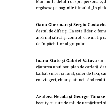
Mai multe detalii despre personaje, d
regăsesc pe paginile filmului „În pi
Oana Gherman și Sergiu Costach
destul de diferiți. Ea este lider, o fe
aibă inițiativă și control, el e un tip 
de împăciuitor al grupului.
Ioana State și Gabriel Vatavu
sunt
căutarea unui nou plan de carieră, dar
bărbat sincer și loial, șofer de taxi, c
convingeri, chiar și atunci când realit
Azaleea Necula și George Tănase
beauty cu sute de mii de urmăritori și