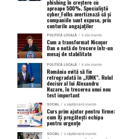
phishing în creștere cu
aproape 500%. Specialiștii
cyber_Folks avertizează că și
companiile sunt expuse, prin
conturile angajaților
POLITICĂ LOCALĂ
6 zile inainte
Cum a transformat Nicușor
Dan o notă de trecere într-un
mesaj de stabilitate
POLITICĂ LOCALĂ
6 zile inainte
România evită să fie
retrogradată în „JUNK”. Rolul
decisiv al lui Alexandru
Nazare, în trecerea unui nou
test important
SOCIAL
o săptămână inainte
Curs prim ajutor pentru firme:
cum îți pregătești echipa
pentru urgențe
SOCIAL
o săptămână inainte