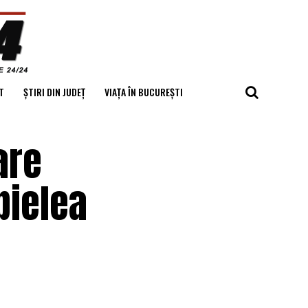
T
ȘTIRI DIN JUDEȚ
VIAȚA ÎN BUCUREȘTI
are
pielea