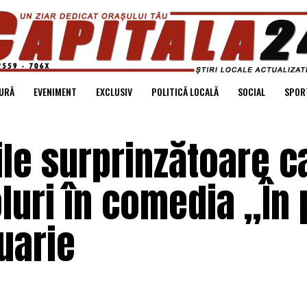
URĂ
EVENIMENT
EXCLUSIV
POLITICĂ LOCALĂ
SOCIAL
SPOR
ile surprinzătoare c
luri în comedia „În 
uarie