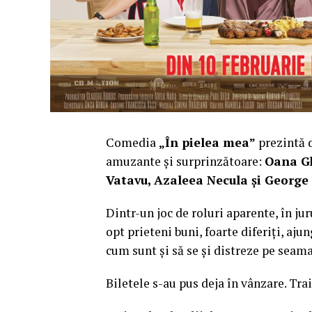
Comedia
„În pielea mea”
prezintă d
amuzante și surprinzătoare:
Oana Gh
Vatavu, Azaleea Necula și Georg
Dintr-un joc de roluri aparente, în jur
opt prieteni buni, foarte diferiți, aju
cum sunt și să se și distreze pe seam
Biletele s-au pus deja în vânzare. Trai