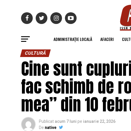
ADMINISTRAȚIE LOCALĂ
AFACERI
CULT
CULTURĂ
Cine sunt cuplur
fac schimb de ro
mea” din 10 febr
Publicat
acum 7 luni
pe
ianuarie 22, 2026
De
native