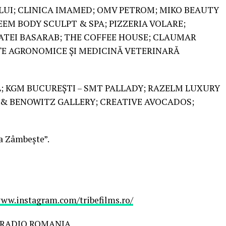
LUI; CLINICA IMAMED; OMV PETROM; MIKO BEAUTY
EEM BODY SCULPT & SPA; PIZZERIA VOLARE;
ATEI BASARAB; THE COFFEE HOUSE; CLAUMAR
NȚE AGRONOMICE ȘI MEDICINĂ VETERINARĂ
RL; KGM BUCUREȘTI – SMT PALLADY; RAZELM LUXURY
I & BENOWITZ GALLERY; CREATIVE AVOCADOS;
a Zâmbește”.
ww.instagram.com/tribefilms.ro/
 RADIO ROMANIA