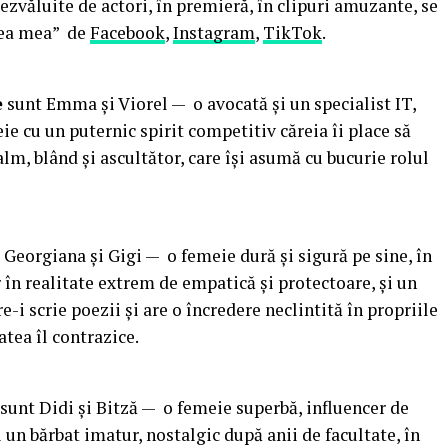
ezvăluite de actori, în premieră, în clipuri amuzante, se
elea mea” de
Facebook
,
Instagram
,
TikTok
.
e
sunt Emma și Viorel — o avocată și un specialist IT,
meie cu un puternic spirit competitiv căreia îi place să
calm, blând și ascultător, care își asumă cu bucurie rolul
 Georgiana și Gigi — o femeie dură și sigură pe sine, în
 în realitate extrem de empatică și protectoare, și un
are-i scrie poezii și are o încredere neclintită în propriile
atea îl contrazice.
sunt Didi și Bitză — o femeie superbă, influencer de
 un bărbat imatur, nostalgic după anii de facultate, în