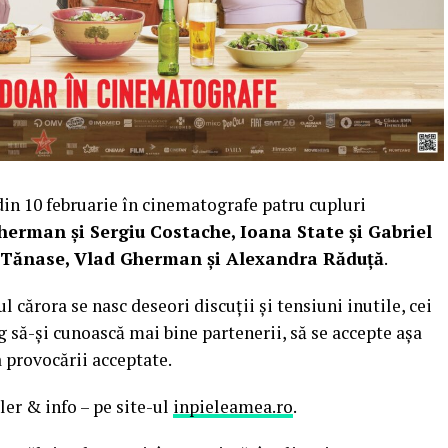
in 10 februarie în cinematografe patru cupluri
erman și Sergiu Costache, Ioana State și Gabriel
e Tănase, Vlad Gherman și Alexandra Răduță
.
ul cărora se nasc deseori discuții și tensiuni inutile, cei
ng să-și cunoască mai bine partenerii, să se accepte așa
a provocării acceptate.
ler & info – pe site-ul
inpieleamea.ro
.