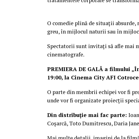
tratamentele corporale se transformă 
O comedie plină de situații absurde, 
greu, în mijlocul naturii sau în mijlo
Spectatorii sunt invitați să afle mai m
cinematografe.
PREMIERA DE GALĂ a filmului „În p
19:00, la Cinema City AFI Cotroce
O parte din membrii echipei vor fi pre
unde vor fi organizate proiecții speci
Din distribuție mai fac parte:
Ioan
Coșarcă, Toto Dumitrescu, Daria Jane
Mai multe detalii, imagini de la filmă