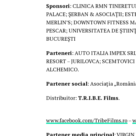
Sponsori
: CLINICA RMN TINERETU
PALACE; ȘERBAN & ASOCIAȚII; EST
MERLIN’S; DOWNTOWN FITNESS M
PESCAR; UNIVERSITATEA DE ȘTII
BUCUREȘTI
Parteneri
: AUTO ITALIA IMPEX S
RESORT – JURILOVCA; SCEMTOVIC
ALCHEMICO.
Partener social
: Asociația „Români
Distribuitor:
T.R.I.B.E. Films
.
www.facebook.com/TribeFilms.ro
–
w
Partener media principal
:
VIRGIN