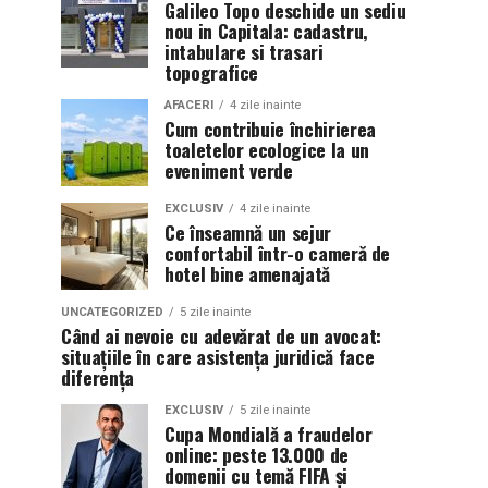
Galileo Topo deschide un sediu
nou in Capitala: cadastru,
intabulare si trasari
topografice
AFACERI
4 zile inainte
Cum contribuie închirierea
toaletelor ecologice la un
eveniment verde
EXCLUSIV
4 zile inainte
Ce înseamnă un sejur
confortabil într-o cameră de
hotel bine amenajată
UNCATEGORIZED
5 zile inainte
Când ai nevoie cu adevărat de un avocat:
situațiile în care asistența juridică face
diferența
EXCLUSIV
5 zile inainte
Cupa Mondială a fraudelor
online: peste 13.000 de
domenii cu temă FIFA și