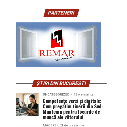
PARTENERI
ȘTIRI DIN BUCUREȘTI
UNCATEGORIZED
12 ore inainte
Competențe verzi și digitale:
Cum pregătim tinerii din Sud-
Muntenia pentru locurile de
muncă ale viitorului
AFACERI
21 de ore inainte