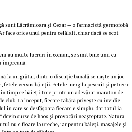
ță
sunt Lăcrămioara și Cezar — o farmacistă germofobă
r face orice unul pentru celălalt, chiar dacă se scot
eteni au multe lucruri în comun, se simt bine unii cu
ori împreună.
nă la un grătar, dintr-o discuție banală se naște un joc
 fetele versus băieții. Fetele merg la pescuit și petrec o
 în timp ce băieții trec printr-un adevărat maraton de
 club. La început, fiecare tabără privește cu invidie
ul în care se desfășoară fiecare e simplu, dar totul ia
” devin surse de haos și provocări neașteptate. Natura
itul nu e floare la ureche, iar pentru băieți, masajele și