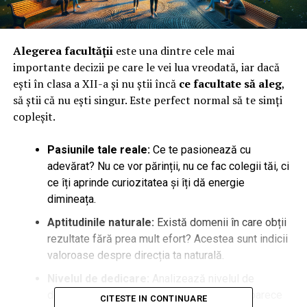
Alegerea facultății
este una dintre cele mai
importante decizii pe care le vei lua vreodată, iar dacă
ești în clasa a XII-a și nu știi încă
ce facultate să aleg
,
să știi că nu ești singur. Este perfect normal să te simți
copleșit.
Pasiunile tale reale:
Ce te pasionează cu
adevărat? Nu ce vor părinții, nu ce fac colegii tăi, ci
ce îți aprinde curiozitatea și îți dă energie
dimineața.
Aptitudinile naturale:
Există domenii în care obții
rezultate fără prea mult efort? Acestea sunt indicii
valoroase despre direcția ta naturală.
Nivelul de dedicare:
Analizează nivelul de
dedicare pe care ești dispus să îl oferi, deoarece
CITESTE IN CONTINUARE