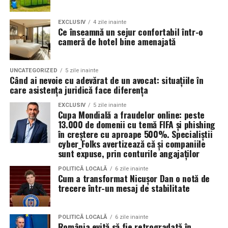
Dar FABIZ-ASE nu este doar un centru academic, este
un ecosistem. O comunitate densă, în care ideile se
EXCLUSIV
4 zile inainte
mișcă repede și oamenii încă și mai repede. Fabiz
Ce înseamnă un sejur confortabil într-o
cameră de hotel bine amenajată
Students’ Committee devine, pentru mulți, prima școală
a implicării: se organizează evenimente, conferințe,
workshop-uri, vizite la companii de top, acțiuni de
UNCATEGORIZED
5 zile inainte
voluntariat. Este un ritm intens, aproape amețitor, care
Când ai nevoie cu adevărat de un avocat: situațiile în
care asistența juridică face diferența
te pune în fața unor situații în care descoperi cine ești
când ești pus la treabă. Înveți să lucrezi în echipă, să îți
EXCLUSIV
5 zile inainte
Cupa Mondială a fraudelor online: peste
susții colegii, să îți asumi roluri și responsabilități. Aici nu
13.000 de domenii cu temă FIFA și phishing
se vorbește doar despre comunitate, se trăiește.
în creștere cu aproape 500%. Specialiștii
cyber_Folks avertizează că și companiile
Și, desigur, viața socială. Firească, exuberantă, uneori
sunt expuse, prin conturile angajaților
haotică, dar mereu memorabilă. FABIZ-ASE nu este o
POLITICĂ LOCALĂ
6 zile inainte
facultate care se teme de energia tinereții. Petrecerile
Cum a transformat Nicușor Dan o notă de
din LOFT sau Fratelli au devenit aproape ritualice, parte
trecere într-un mesaj de stabilitate
din ADN-ul generațiilor de studenți. Dar dincolo de
muzică și lumini, aceste seri înseamnă întâlniri,
POLITICĂ LOCALĂ
6 zile inainte
conexiuni, prietenii care se construiesc organic. În
România evită să fie retrogradată în