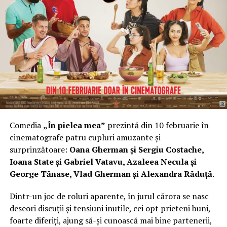
mai mult decât un test online, discută cu un
specialist care poate explora opțiunile împreună cu
tine, pornind de la pasiunile și personalitatea ta
reală.
Rezultatele nu sunt definitive, dar îți pot clarifica
gândurile și îți pot arăta domenii pe care nu le-ai luat în
considerare.
După ce ai o imagine mai clară despre aptitudinile tale,
Comedia
„În pielea mea”
prezintă din 10 februarie în
este timpul să explorezi concret ce opțiuni de studiu îți
cinematografe patru cupluri amuzante și
stau la dispoziție în România.
surprinzătoare:
Oana Gherman și Sergiu Costache,
opțiuni după profil și specializări
Ioana State și Gabriel Vatavu, Azaleea Necula și
George Tănase, Vlad Gherman și Alexandra Răduță
.
Sistemul universitar din România este mai variat decât
Dintr-un joc de roluri aparente, în jurul cărora se nasc
crezi, iar indiferent de profilul de liceu pe care l-ai
deseori discuții și tensiuni inutile, cei opt prieteni buni,
urmat, există opțiuni potrivite pentru tine.
foarte diferiți, ajung să-și cunoască mai bine partenerii,