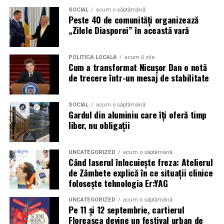
Iar poate acesta este cel mai mare dar al FABIZ-ASE:
SOCIAL
acum o săptămână
faptul că nu te pregătește doar pentru o carieră, ci
Peste 40 de comunități organizează
pentru o viață.
„Zilele Diasporei” în această vară
POLITICĂ LOCALĂ
acum 6 zile
Cum a transformat Nicușor Dan o notă
de trecere într-un mesaj de stabilitate
SOCIAL
acum o săptămână
Gardul din aluminiu care îți oferă timp
liber, nu obligații
UNCATEGORIZED
acum o săptămână
Când laserul înlocuiește freza: Atelierul
de Zâmbete explică în ce situații clinice
folosește tehnologia Er:YAG
UNCATEGORIZED
acum o săptămână
Pe 11 și 12 septembrie, cartierul
Floreasca devine un festival urban de