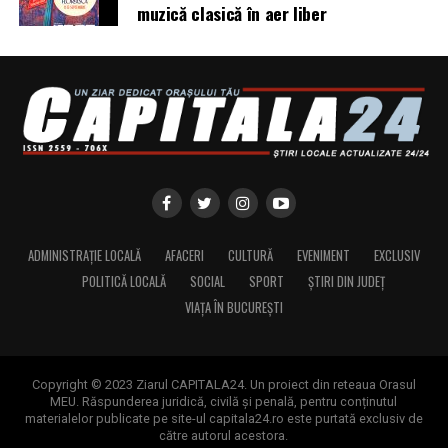
muzică clasică în aer liber
ADMINISTRAȚIE LOCALĂ
AFACERI
CULTURĂ
EVENIMENT
EXCLUSIV
POLITICĂ LOCALĂ
SOCIAL
SPORT
ȘTIRI DIN JUDEȚ
VIAȚA ÎN BUCUREȘTI
Copyright © 2023 Ziarul CAPITALA24. Un proiect din reteaua Orasul
MEU. Răspunderea juridică, civilă și penală, pentru conținutul
materialelor publicate pe site-ul capitala24.ro este purtată exclusiv de
către autorul acestora.