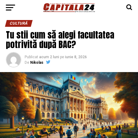
CULTURĂ
Tu stii cum să alegi facultatea
potrivită după BAC?
Publicat
acum 2 luni
pe
iunie 8, 2026
De
Nikolas