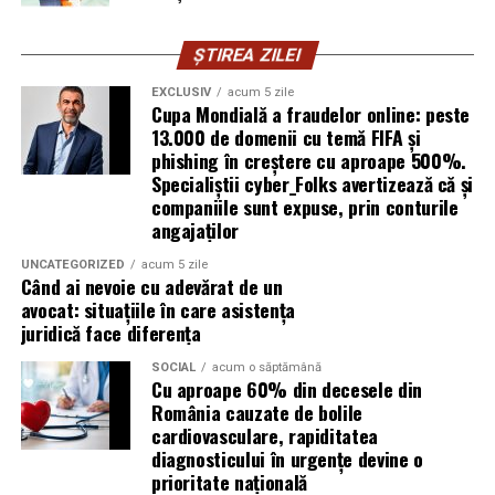
dramatizezi, să îl folosești ca pe un instrument al
evoluției. Aici, căderile sunt firești, iar ridicările sunt
ȘTIREA ZILEI
obligatorii.
EXCLUSIV
acum 5 zile
Cupa Mondială a fraudelor online: peste
FABIZ-ASE nu este doar o instituție care îți deschide uși.
13.000 de domenii cu temă FIFA și
Este locul în care înveți cum să le construiești singur
phishing în creștere cu aproape 500%.
atunci când nu există. Este mediul care transformă
Specialiștii cyber_Folks avertizează că și
ambițiile în proiecte concrete, ideile în strategii, visurile
companiile sunt expuse, prin conturile
în pași reali. Aici, antreprenoriatul, leadershipul sau
angajaților
consultanța nu rămân concepte abstracte, devin
UNCATEGORIZED
acum 5 zile
scenarii posibile ale propriei tale vieți.
Când ai nevoie cu adevărat de un
avocat: situațiile în care asistența
Experiența de student FABIZ-ASE nu este simplă. Este
juridică face diferența
plină, intensă, neordonată uneori, dar profund
SOCIAL
acum o săptămână
formativă. Și cred că exact în aceste contraste stă
Cu aproape 60% din decesele din
frumusețea ei. Dacă intri cu mintea deschisă și cu dorința
România cauzate de bolile
sinceră de a deveni mai mult decât ești astăzi, vei ieși alt
cardiovasculare, rapiditatea
om. Mai puternic. Mai curios. Mai viu.
diagnosticului în urgențe devine o
prioritate națională