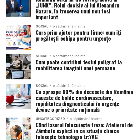
pauza dintre cursuri, pe hol, când rămâi fără baterie și
„JUNK”. Rolul decisiv al lui Alexandru
Nazare, în trecerea unui nou test
un coleg îți întinde încărcătorul, în momentele în care
important
dansezi în mijlocul facultății doar pentru că e miercuri,
toate acestea devin fragmente din povestea ta.
SOCIAL
o săptămână inainte
Curs prim ajutor pentru firme: cum îți
pregătești echipa pentru urgențe
Iar ce este cu adevărat special este continuitatea. La
FABIZ, relația nu se încheie odată cu licența. FABIZ-ASE
Alumni rămâne un spațiu viu, o rețea profesionistă, dar
SOCIAL
o săptămână inainte
Cum poate contribui testul poligraf la
caldă, care te ajută să navighezi mai ușor anii de după
reabilitarea imaginii unei persoane
absolvire. Mentorat, evenimente, oportunități, sprijin,
sentimentul de apartenență se prelungește firesc, ca și
cum facultatea ți-ar spune discret: „Nu ai plecat, doar ai
SOCIAL
o săptămână inainte
Cu aproape 60% din decesele din România
trecut într-o altă etapă.”
cauzate de bolile cardiovasculare,
rapiditatea diagnosticului în urgențe
Ce contează poate cel mai mult este felul în care FABIZ-
devine o prioritate națională
ASE te provoacă să te vezi sincer. Nu e o facultate care
UNCATEGORIZED
o săptămână inainte
te menajează. Te pune să alegi între priorități, te obligă
Când laserul înlocuiește freza: Atelierul de
să renunți la perfecționismul steril și să adopți eficiența
Zâmbete explică în ce situații clinice
folosește tehnologia Er:YAG
inteligentă. Te învață să accepți eșecul fără să îl