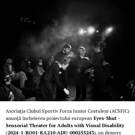
„Alexandru Ioan
Ioana State și Gabriel Vatavu
sunt Georgiana și Gigi —
Cuza” din Iași
o femeie dură și sigură pe sine, în căutarea unui nou
plan de carieră, dar în realitate extrem de empatică și
protectoare, și un bărbat sincer și loial, șofer de taxi,
care-i scrie poezii și are o încredere neclintită în
propriile convingeri, chiar și atunci când realitatea îl
contrazice.
Azaleea Necula și George Tănase
sunt Didi și Bitză —
o femeie superbă, influencer de beauty cu sute de mii de
urmăritori și un bărbat imatur, nostalgic după anii de
facultate, în căutarea unui job stabil.
Asociația Clubul Sportiv Forza Junior Costuleni (ACSFJC)
Vlad Gherman și Alexandra Răduță
sunt Lăcrămioara
anunță încheierea proiectului european
Eyes-Shut –
și Cezar — o farmacistă germofobă și un antrenor
Sensorial Theater for Adults with Visual Disability
personal mereu „zen”. Ar face orice unul pentru celălalt,
(
2024-1-RO01-KA210-ADU-000255243
), un demers