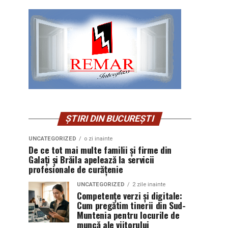
ȘTIRI DIN BUCUREȘTI
UNCATEGORIZED
o zi inainte
De ce tot mai multe familii și firme din
Galați și Brăila apelează la servicii
profesionale de curățenie
UNCATEGORIZED
2 zile inainte
Competențe verzi și digitale:
Cum pregătim tinerii din Sud-
Muntenia pentru locurile de
muncă ale viitorului