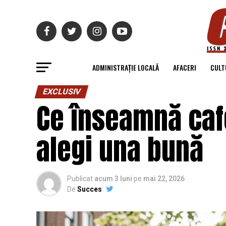
ADMINISTRAȚIE LOCALĂ
AFACERI
CULT
EXCLUSIV
Ce înseamnă cafe
alegi una bună
Publicat
acum 3 luni
pe
mai 22, 2026
De
Succes