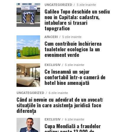
UNCATEGORIZED
5 zile inainte
Galileo Topo deschide un sediu
nou in Capitala: cadastru,
intabulare si trasari
topografice
AFACERI
5 zile inainte
Cum contribuie închirierea
toaletelor ecologice la un
eveniment verde
EXCLUSIV
5 zile inainte
Ce înseamnă un sejur
confortabil într-o cameră de
hotel bine amenajată
UNCATEGORIZED
6 zile inainte
Când ai nevoie cu adevărat de un avocat:
situațiile în care asistența juridică face
diferența
EXCLUSIV
6 zile inainte
Cupa Mondială a fraudelor
online: peste 13.000 de