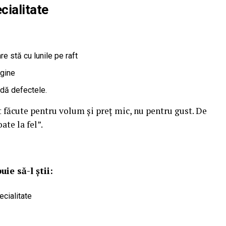
cialitate
e stă cu lunile pe raft
igine
ndă defectele.
 făcute pentru volum și preț mic, nu pentru gust. De
ate la fel”.
ie să-l știi:
cialitate