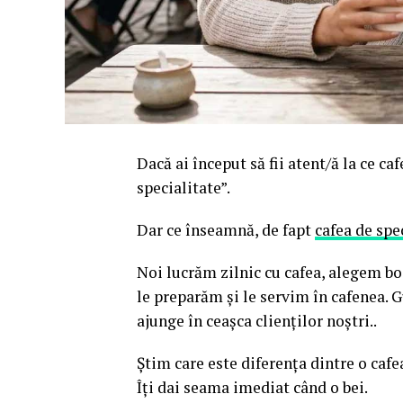
Dacă ai început să fii atent/ă la ce ca
specialitate”.
Dar ce înseamnă, de fapt
cafea de spe
Noi lucrăm zilnic cu cafea, alegem boa
le preparăm și le servim în cafenea. G
ajunge în ceașca clienților noștri..
Știm care este diferența dintre o cafe
Îți dai seama imediat când o bei.