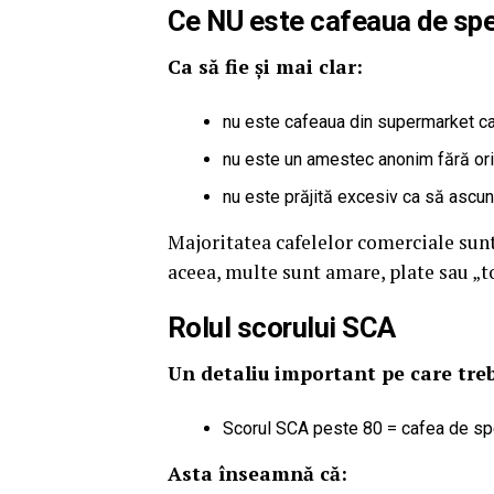
Ce NU este cafeaua de spe
Ca să fie și mai clar:
nu este cafeaua din supermarket car
nu este un amestec anonim fără or
nu este prăjită excesiv ca să ascu
Majoritatea cafelelor comerciale sunt
aceea, multe sunt amare, plate sau „to
Rolul scorului SCA
Un detaliu important pe care trebu
Scorul SCA peste 80 = cafea de spe
Asta înseamnă că: