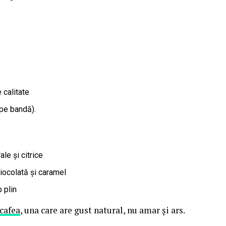
 calitate
 pe bandă).
le și citrice
ciocolată și caramel
 plin
cafea
, una care are gust natural, nu amar și ars.