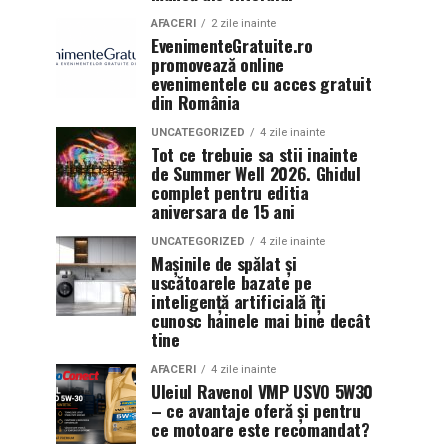
AFACERI
2 zile inainte
EvenimenteGratuite.ro
promovează online
evenimentele cu acces gratuit
din România
UNCATEGORIZED
4 zile inainte
Tot ce trebuie sa stii inainte
de Summer Well 2026. Ghidul
complet pentru editia
aniversara de 15 ani
UNCATEGORIZED
4 zile inainte
Mașinile de spălat și
uscătoarele bazate pe
inteligență artificială îți
cunosc hainele mai bine decât
tine
AFACERI
4 zile inainte
Uleiul Ravenol VMP USVO 5W30
– ce avantaje oferă și pentru
ce motoare este recomandat?