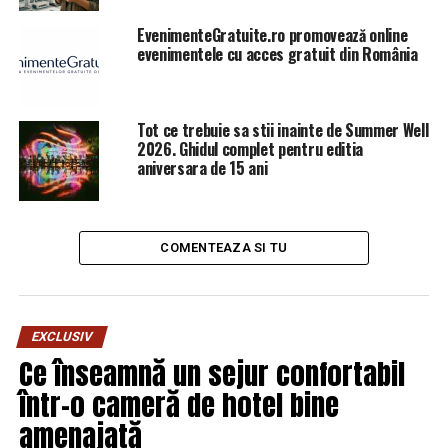
de diferite bănci de renume din ţările dumneavoastră!
„,
EvenimenteGratuite.ro promovează online
scrie, pe Facebook, Pleşoianu. (Frone A.).
evenimentele cu acces gratuit din România
Tot ce trebuie sa stii inainte de Summer Well
ARTICOLE PE ACEIASI TEMA:
PRIMA
2026. Ghidul complet pentru editia
aniversara de 15 ani
URMATORUL
O fi cerut, oare, ambasadorul american sa se vada cu
Dragnea sa-i spuna ca i-au revocat viza de America? –
Comisarul de Prahova
COMENTEAZA SI TU
NU RATATI
cand hotii ancheteaza hotii! – Comisarul de Prahova
EXCLUSIV
Ce înseamnă un sejur confortabil
într-o cameră de hotel bine
amenajată