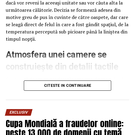
dacă vor reveni la aceeași unitate sau vor căuta alta la
următoarea călătorie. Decizia se formează adesea din
motive greu de pus în cuvinte de către oaspete, dar care
se leagă direct de felul în care a fost gândit spațiul, de la
temperatura percepută sub picioare până la liniștea din
timpul nopții.
Atmosfera unei camere se
construiește din detalii tactile
Contactul direct cu pardoseala este una dintre primele
senzații fizice pe care le are un oaspete atunci când
CITESTE IN CONTINUARE
intră desculț în cameră, fie dimineața, fie la revenirea de
pe drum, seara târziu. Textura și moliciunea potrivite,
oferite de
mocheta hotel
, pot schimba radical felul în
EXCLUSIV
care este percepută o cameră, chiar dacă restul
Cupa Mondială a fraudelor online:
mobilierului rămâne identic de la o unitate la alta din
peste 13.000 de domenii cu temă
același lanț hotelier internațional.