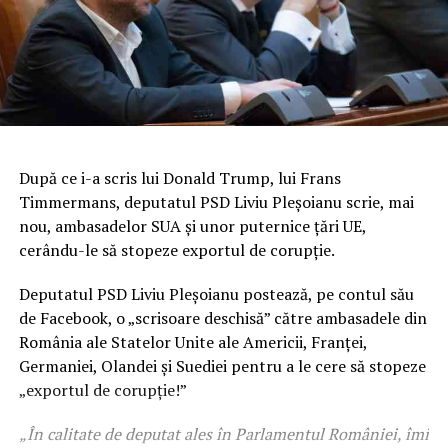
După ce i-a scris lui Donald Trump, lui Frans
Timmermans, deputatul PSD Liviu Pleşoianu scrie, mai
nou, ambasadelor SUA şi unor puternice ţări UE,
cerându-le să stopeze exportul de corupţie.
Deputatul PSD Liviu Pleşoianu postează, pe contul său
de Facebook, o „scrisoare deschisă” către ambasadele din
România ale Statelor Unite ale Americii, Franţei,
Germaniei, Olandei şi Suediei pentru a le cere să stopeze
„exportul de corupţie!”
„În calitate de deputat ales în Parlamentul României, îmi