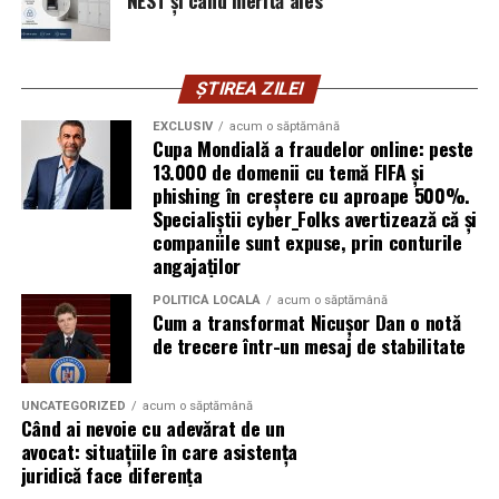
explică Horațiu Șimon, Chief Technology Officer
cyber_Folks România.
ȘTIREA ZILEI
Subiectul a fost semnalat și de FBI, care a inclus în
informările din ultima lună amenințările asociate
EXCLUSIV
acum o săptămână
Cupa Mondială a fraudelor online: peste
turneului, de la fraude online și furtul datelor până la
13.000 de domenii cu temă FIFA și
operațiuni de dezinformare.
phishing în creștere cu aproape 500%.
Specialiștii cyber_Folks avertizează că și
Avertismentele publice s-au concentrat în principal
companiile sunt expuse, prin conturile
asupra fanilor și infrastructurii orașelor gazdă, însă
angajaților
specialiștii atrag atenția că firmele pot fi afectate
POLITICĂ LOCALĂ
acum o săptămână
inclusiv atunci când nu au nicio legătură directă cu
Cum a transformat Nicușor Dan o notă
industria sportului, turismului sau vânzarea de bilete.
de trecere într-un mesaj de stabilitate
Atacurile sunt mai eficiente în contextul
evenimentelor globale
UNCATEGORIZED
acum o săptămână
Când ai nevoie cu adevărat de un
avocat: situațiile în care asistența
Campaniile de phishing asociate evenimentelor
juridică face diferența
importante profită de interesul public ridicat, de