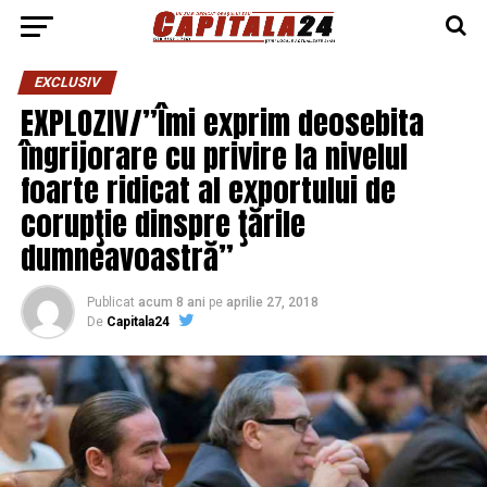
EXCLUSIV
EXPLOZIV/”Îmi exprim deosebita
îngrijorare cu privire la nivelul
foarte ridicat al exportului de
corupţie dinspre ţările
dumneavoastră”
Publicat
acum 8 ani
pe
aprilie 27, 2018
De
Capitala24