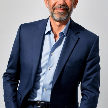
Zgomotul pașilor din camera de sus sau din coridorul
adiacent rămâne una dintre cele mai frecvente
nemulțumiri semnalate de oaspeți în recenziile online,
chiar și la unități altfel apreciate pentru servicii și
locație. De multe ori, oaspeții nu identifică pardoseala
drept sursa reală a problemei, ci descriu simplu senzația
de spațiu zgomotos sau agitat.
Pardoseala joacă un rol important în absorbția acestor
sunete, mai ales în zonele de trecere frecventă dintre
cameră și baie sau dintre pat și fereastră. Un material cu
proprietăți fonoabsorbante bune reduce transmiterea
zgomotului către camerele vecine și către etajele
inferioare, un aspect esențial mai ales în clădirile mai
vechi, cu structuri care nu au fost proiectate inițial
pentru izolare fonică performantă.
Rotația rapidă a oaspeților cere