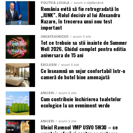
presiunea timpului și de teama utilizatorilor că ar putea
POLITICĂ LOCALĂ
acum o săptămână
România evită să fie retrogradată în
pierde o ofertă sau o oportunitate. Mesajele care anunță
„JUNK”. Rolul decisiv al lui Alexandru
ultimele bilete disponibile, acces limitat la o transmisie
Nazare, în trecerea unui nou test
sau câștigarea unui premiu pot determina utilizatorii să
important
reacționeze înainte de a verifica sursa.
UNCATEGORIZED
acum 5 zile
Tot ce trebuie sa stii inainte de Summer
Turneul se încheie pe 19 iulie, iar specialiștii anticipează
Well 2026. Ghidul complet pentru editia
o intensificare a activității frauduloase în perioada
aniversara de 15 ani
finalei. Printre cele mai utilizate pretexte se numără
transmisiunile pirat, biletele revândute, pariurile,
EXCLUSIV
acum 6 zile
Ce înseamnă un sejur confortabil într-o
tombolele, concursurile și falsele oferte de călătorie.
cameră de hotel bine amenajată
Pentru a răspunde riscurilor tot mai complexe,
cyber_Folks a lansat la finalul lunii iunie robo_Folks,
AFACERI
acum 6 zile
Cum contribuie închirierea toaletelor
primul asistent AI integrat într-un panou de hosting
ecologice la un eveniment verde
din România. Acesta poate efectua, la cererea
utilizatorului, un audit al securității site-ului, care
include verificarea certificatelor SSL, a configurărilor
AFACERI
acum 5 zile
Uleiul Ravenol VMP USVO 5W30 – ce
DNS și a sistemelor SPF, DKIM și DMARC utilizate