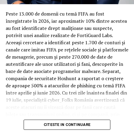
materiale rezistente
Spre diferență de o locuință obișnuită, o cameră de hotel
Peste 13.000 de domenii cu temă FIFA au fost
trece printr-un ciclu de utilizare intensă: oaspeți diferiți,
înregistrate ȋn 2026, iar aproximativ 10% dintre acestea
bagaje trase pe roți, curățenie zilnică, uneori mai multe
au fost identificate drept malițioase sau suspecte,
rezervări consecutive în aceeași săptămână. Această
potrivit unei analize realizate de FortiGuard Labs.
frecvență ridicată de utilizare pune presiune reală pe
Aceeași cercetare a identificat peste 1.700 de conturi și
orice suprafață, iar pardoseala este printre primele
canale care imitau FIFA pe rețelele sociale și platformele
elemente afectate vizibil, mai ales în zona din jurul
de mesagerie, precum și peste 270.000 de date de
patului și a ușii de acces.
autentificare ale unor utilizatori și fani, descoperite în
baze de date asociate programelor malware. Separat,
În etapa de renovare sau construcție, administratorii
compania de securitate Hoxhunt a raportat o creștere
care iau în calcul
mocheta trafic intens
pentru zonele
de aproape 500% a atacurilor de phishing cu temă FIFA
cu rotație mare reduc riscul de uzură prematură și de
între aprilie și iunie 2026. Cu trei zile înaintea finalei din
decolorare vizibilă în punctele de trecere frecventă. Este
19 iulie, specialiștii cyber_Folks România avertizează că
o decizie care ține mai puțin de stil și mai mult de
aceste atacuri nu îi vizează doar pe fanii care caută
longevitatea reală a investiției în amenajare, vizibilă abia
bilete sau transmisiuni online, ci și pe companii, prin
după primele sezoane de utilizare intensă.
conturile, dispozitivele și infrastructura digitală
CITESTE IN CONTINUARE
utilizate de angajați.