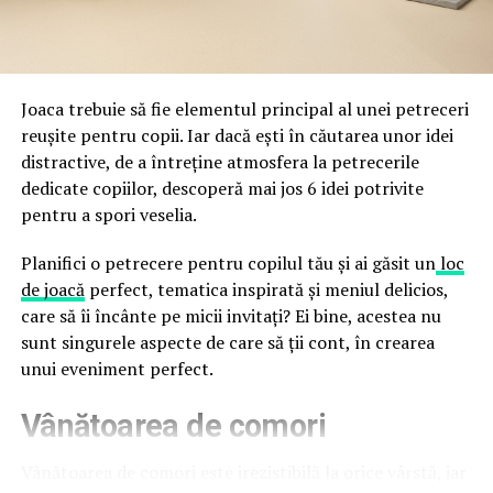
Directoratul Național de Securitate Cibernetică (DNSC)
durata de viață a amenajării, indiferent de câte sezoane
a avertizat, la rândul său, asupra amenințărilor asociate
trec de la deschiderea propriu-zisă a hotelului.
Cupei Mondiale FIFA 2026, de la site-uri și concursuri
false până la tentative de furt al datelor personale și
financiare. Instituția recomandă verificarea atentă a
Joaca trebuie să fie elementul principal al unei petreceri
sursei mesajelor și raportarea incidentelor la numărul
reușite pentru copii. Iar dacă ești în căutarea unor idei
unic 1911.
distractive, de a întreține atmosfera la petrecerile
dedicate copiilor, descoperă mai jos 6 idei potrivite
Campaniile identificate în ultimele săptămâni folosesc
pentru a spori veselia.
site-uri care imită platformele oficiale FIFA, aplicații
false de streaming, coduri QR malițioase și mesaje care
Planifici o petrecere pentru copilul tău și ai găsit un
loc
promit bilete, rambursări, premii sau acces gratuit la
de joacă
perfect, tematica inspirată și meniul delicios,
meciuri. FBI a emis în luna mai un avertisment privind
care să îi încânte pe micii invitați? Ei bine, acestea nu
site-urile care clonează platforma oficială prin
sunt singurele aspecte de care să ții cont, în crearea
modificări minore ale denumirii domeniului, precum
unui eveniment perfect.
introducerea sau schimbarea unei singure litere, pentru
Vânătoarea de comori
a colecta date personale și bancare.
Un singur grup de atacatori, denumit „Ghost Stadium”
Vânătoarea de comori este irezistibilă la orice vârstă, iar