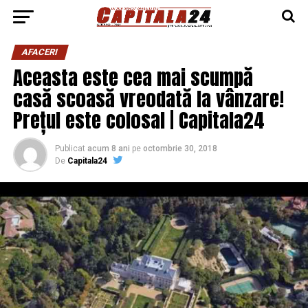
AFACERI
Aceasta este cea mai scumpă
casă scoasă vreodată la vânzare!
Prețul este colosal | Capitala24
Publicat
acum 8 ani
pe
octombrie 30, 2018
De
Capitala24