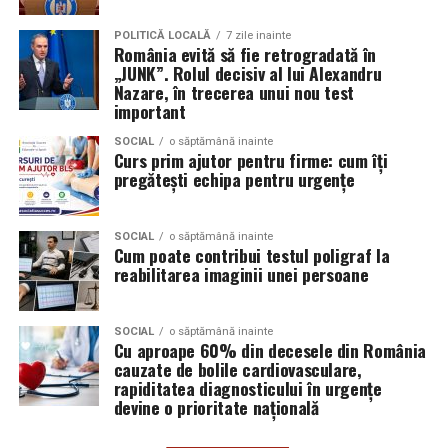
Aceasta nu doar că îmbunătățește percepția față de
Audi;
eveniment, dar poate și atrage mai mulți participanți
POLITICĂ LOCALĂ
7 zile inainte
Skoda;
România evită să fie retrogradată în
care sunt interesați de susținerea unor cauze ecologice.
„JUNK”. Rolul decisiv al lui Alexandru
Promovând un eveniment “verde”, organizatorii pot
Seat;
Nazare, în trecerea unui nou test
atrage atenția asupra angajamentului față de protejarea
important
Porsche;
mediului și față de responsabilitatea socială.
SOCIAL
o săptămână inainte
Opel;
Curs prim ajutor pentru firme: cum îți
Participanții vor aprecia cu siguranță faptul că
pregătești echipa pentru urgențe
Ford;
organizatorii au ales să adopte soluții care protejează
natura. De asemenea, acest lucru poate contribui la
Renault și altele.
creșterea reputației evenimentului și la creșterea
SOCIAL
o săptămână inainte
Cum poate contribui testul poligraf la
Compatibilitatea exactă trebuie verificată întotdeauna
numărului de participanți în edițiile viitoare.
reabilitarea imaginii unei persoane
în manualul vehiculului sau în documentația tehnică a
producătorului.
Confortul participanților
SOCIAL
o săptămână inainte
Cu aproape 60% din decesele din România
Este potrivit pentru motoarele diesel?
Deși un eveniment verde presupune economii de costuri
cauzate de bolile cardiovasculare,
și un impact pozitiv asupra mediului, nu trebuie să se
Da.
rapiditatea diagnosticului în urgențe
facă compromisuri în ceea ce privește confortul
devine o prioritate națională
participanților. Modelele ecologice sunt concepute
Ravenol VMP USVO 5W30 este utilizat frecvent pe