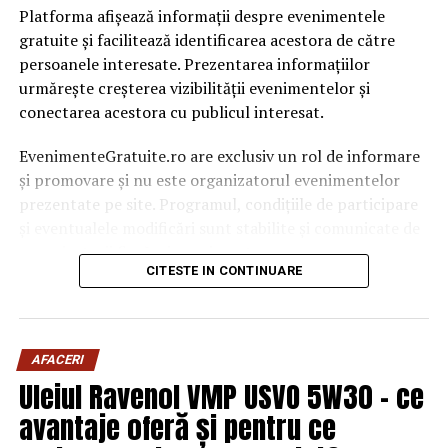
Platforma afișează informații despre evenimentele
gratuite și facilitează identificarea acestora de către
persoanele interesate. Prezentarea informațiilor
urmărește creșterea vizibilității evenimentelor și
conectarea acestora cu publicul interesat.
EvenimenteGratuite.ro are exclusiv un rol de informare
și promovare și nu este organizatorul evenimentelor
prezentate pe site. Programul, condițiile de participare
și eventualele modificări sunt stabilite și comunicate de
organizatorii fiecărui eveniment.
CITESTE IN CONTINUARE
Publicului îi este recomandată verificarea informațiilor
înainte de participare.
AFACERI
Organizatorii care doresc să crească vizibilitatea unui
Uleiul Ravenol VMP USVO 5W30 – ce
eveniment cu acces gratuit pot solicita o ofertă de
promovare din partea echipei EvenimenteGratuite.ro.
avantaje oferă și pentru ce
Adresa de contact este
salut@evenimentegratuite.ro
.