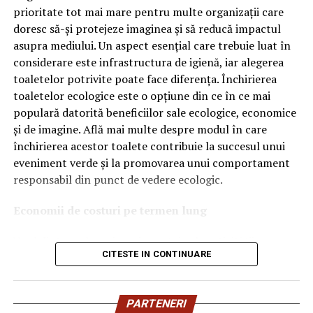
OEM.
prioritate tot mai mare pentru multe organizații care
doresc să-și protejeze imaginea și să reducă impactul
Ce înseamnă Ravenol VMP?
asupra mediului. Un aspect esențial care trebuie luat în
considerare este infrastructura de igienă, iar alegerea
Denumirea
VMP
identifică o gamă de uleiuri dezvoltate
toaletelor potrivite poate face diferența. Închirierea
pentru motoare moderne care necesită performanțe
toaletelor ecologice este o opțiune din ce în ce mai
ridicate și compatibilitate cu numeroase specificații ale
populară datorită beneficiilor sale ecologice, economice
constructorilor auto.
și de imagine. Află mai multe despre modul în care
Acest produs este destinat în special motoarelor
închirierea acestor toalete contribuie la succesul unui
moderne pe benzină și diesel, inclusiv celor echipate cu:
eveniment verde și la promovarea unui comportament
responsabil din punct de vedere ecologic.
turbocompresor;
Economii de costuri pe termen lung
filtru de particule DPF;
Unul dintre cele mai mari avantaje ale activității
catalizatoare moderne;
CITESTE IN CONTINUARE
de
închiriere toalete ecologice
este economia de costuri.
sisteme Start-Stop.
Deși există un cost inițial pentru închirierea acestora, pe
termen lung, aceasta este o opțiune mai rentabilă decât
Ce înseamnă USVO?
PARTENERI
construirea unei infrastructuri permanente de toalete.