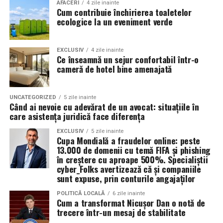
Valoarea 30 indică comportamentul uleiului la
În plus, prin alegerea facilităților ecologice,
AFACERI
4 zile inainte
Cum contribuie închirierea toaletelor
temperatura normală de funcționare a motorului.
organizatorii unui eveniment pot reduce semnificativ
ecologice la un eveniment verde
impactul negativ asupra mediului în comparație cu
Rezultatul este un echilibru foarte bun între protecție și
soluțiile tradiționale, care sunt mult mai dăunătoare
economie de combustibil.
pentru natură. Astfel, toaletele ecologice contribuie la
EXCLUSIV
4 zile inainte
Ce înseamnă un sejur confortabil într-o
promovarea unui comportament responsabil din punct
cameră de hotel bine amenajată
Pentru ce motoare este recomandat Ravenol VMP
de vedere ecologic și ajută la protejarea resurselor
USVO 5W30?
naturale.
Tipul de
ulei de motor Ravenol
VMP USVO 5W30 este
UNCATEGORIZED
5 zile inainte
Când ai nevoie cu adevărat de un avocat: situațiile în
recomandat pentru numeroase motoare moderne care
Impactul pozitiv asupra imaginii evenimentului
care asistența juridică face diferența
necesită un ulei 5W30 cu aprobări OEM specifice.
Alegerea unor soluții ecologice, precum tipul ecologic
EXCLUSIV
5 zile inainte
Cupa Mondială a fraudelor online: peste
În funcție de specificațiile constructorului, poate fi
de toaletă, poate aduce beneficii semnificative imaginii
13.000 de domenii cu temă FIFA și phishing
utilizat pe vehicule ale unor mărci precum:
unui eveniment. Într-o eră în care participanții devin din
în creștere cu aproape 500%. Specialiștii
ce în ce mai conștienți de problemele de mediu,
cyber_Folks avertizează că și companiile
sunt expuse, prin conturile angajaților
organizatorii care aleg să adopte soluții sustenabile, cum
BMW;
ar fi închirierea toaletelor din gama ecologică, pot
POLITICĂ LOCALĂ
6 zile inainte
Mercedes-Benz;
Cum a transformat Nicușor Dan o notă de
câștiga aprecierea publicului.
trecere într-un mesaj de stabilitate
Volkswagen;