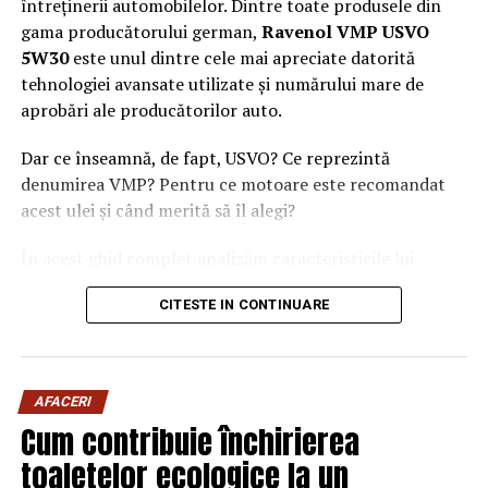
întreținerii automobilelor. Dintre toate produsele din
gama producătorului german,
Ravenol VMP USVO
5W30
este unul dintre cele mai apreciate datorită
tehnologiei avansate utilizate și numărului mare de
aprobări ale producătorilor auto.
Dar ce înseamnă, de fapt, USVO? Ce reprezintă
denumirea VMP? Pentru ce motoare este recomandat
acest ulei și când merită să îl alegi?
În acest ghid complet analizăm caracteristicile lui
Ravenol VMP USVO 5W30 și explicăm de ce este
CITESTE IN CONTINUARE
considerat unul dintre cele mai performante uleiuri de
motor disponibile în prezent.
Ce este Ravenol?
AFACERI
Ravenol este un producător german de lubrifianți
Cum contribuie închirierea
fondat în anul 1946 și recunoscut la nivel internațional
toaletelor ecologice la un
pentru dezvoltarea de
uleiuri de motor premium
.