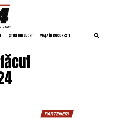
T
ȘTIRI DIN JUDEȚ
VIAȚA ÎN BUCUREȘTI
 făcut
a24
PARTENERI