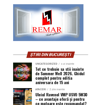
ȘTIRI DIN BUCUREȘTI
UNCATEGORIZED
o zi inainte
Tot ce trebuie sa stii inainte
de Summer Well 2026. Ghidul
complet pentru editia
aniversara de 15 ani
AFACERI
2 zile inainte
Uleiul Ravenol VMP USVO 5W30
– ce avantaje oferă și pentru
ce motoare este recomandat?