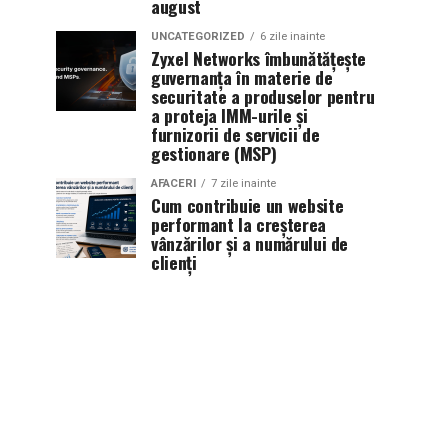
august
UNCATEGORIZED
6 zile inainte
Zyxel Networks îmbunătățește
guvernanța în materie de
securitate a produselor pentru
a proteja IMM-urile și
furnizorii de servicii de
gestionare (MSP)
AFACERI
7 zile inainte
Cum contribuie un website
performant la creșterea
vânzărilor și a numărului de
clienți