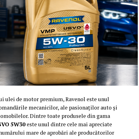
nui ulei de motor premium, Ravenol este unul
omandările mecanicilor, ale pasionaților auto și
utomobilelor. Dintre toate produsele din gama
SVO 5W30
este unul dintre cele mai apreciate
i numărului mare de aprobări ale producătorilor