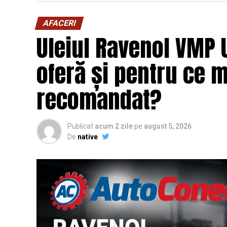
AFACERI
Uleiul Ravenol VMP 
oferă și pentru ce 
recomandat?
Publicat
acum 2 zile
pe
august 5, 2026
De
native