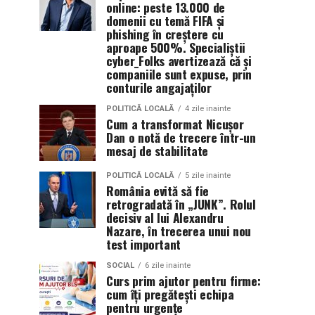
online: peste 13.000 de
domenii cu temă FIFA și
phishing în creștere cu
aproape 500%. Specialiștii
cyber_Folks avertizează că și
companiile sunt expuse, prin
conturile angajaților
POLITICĂ LOCALĂ
4 zile inainte
Cum a transformat Nicușor
Dan o notă de trecere într-un
mesaj de stabilitate
POLITICĂ LOCALĂ
5 zile inainte
România evită să fie
retrogradată în „JUNK”. Rolul
decisiv al lui Alexandru
Nazare, în trecerea unui nou
test important
SOCIAL
6 zile inainte
Curs prim ajutor pentru firme:
cum îți pregătești echipa
pentru urgențe