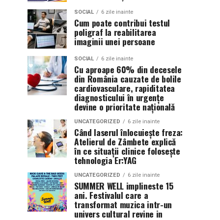
SOCIAL
6 zile inainte
Cum poate contribui testul
poligraf la reabilitarea
imaginii unei persoane
SOCIAL
6 zile inainte
Cu aproape 60% din decesele
din România cauzate de bolile
cardiovasculare, rapiditatea
diagnosticului în urgențe
devine o prioritate națională
UNCATEGORIZED
6 zile inainte
Când laserul înlocuiește freza:
Atelierul de Zâmbete explică
în ce situații clinice folosește
tehnologia Er:YAG
UNCATEGORIZED
6 zile inainte
SUMMER WELL implineste 15
ani. Festivalul care a
transformat muzica intr-un
univers cultural revine in