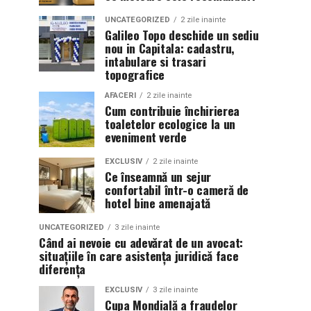
UNCATEGORIZED
2 zile inainte
Galileo Topo deschide un sediu
nou in Capitala: cadastru,
intabulare si trasari
topografice
AFACERI
2 zile inainte
Cum contribuie închirierea
toaletelor ecologice la un
eveniment verde
EXCLUSIV
2 zile inainte
Ce înseamnă un sejur
confortabil într-o cameră de
hotel bine amenajată
UNCATEGORIZED
3 zile inainte
Când ai nevoie cu adevărat de un avocat:
situațiile în care asistența juridică face
diferența
EXCLUSIV
3 zile inainte
Cupa Mondială a fraudelor