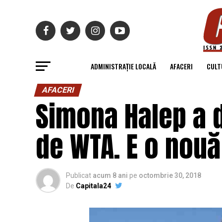
ADMINISTRAȚIE LOCALĂ
AFACERI
CULT
AFACERI
Simona Halep a d
de WTA. E o nouă
Publicat
acum 8 ani
pe
octombrie 30, 2018
De
Capitala24