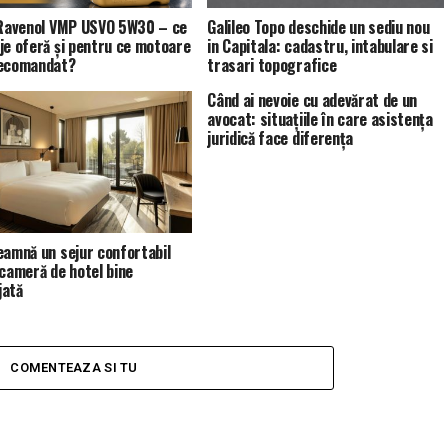
 Ravenol VMP USVO 5W30 – ce
Galileo Topo deschide un sediu nou
je oferă și pentru ce motoare
in Capitala: cadastru, intabulare si
recomandat?
trasari topografice
Când ai nevoie cu adevărat de un
avocat: situațiile în care asistența
juridică face diferența
eamnă un sejur confortabil
 cameră de hotel bine
jată
COMENTEAZA SI TU