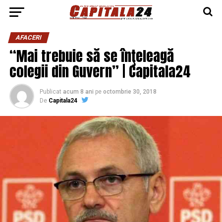
AFACERI
“Mai trebuie să se înţeleagă
colegii din Guvern” | Capitala24
Publicat
acum 8 ani
pe
octombrie 30, 2018
De
Capitala24