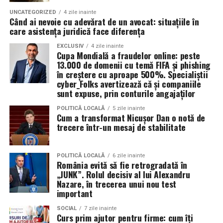
În plus, prin alegerea facilităților ecologice,
temperatura normală de funcționare a motorului.
organizatorii unui eveniment pot reduce semnificativ
UNCATEGORIZED
4 zile inainte
Când ai nevoie cu adevărat de un avocat: situațiile în
impactul negativ asupra mediului în comparație cu
care asistența juridică face diferența
Rezultatul este un echilibru foarte bun între protecție și
soluțiile tradiționale, care sunt mult mai dăunătoare
economie de combustibil.
pentru natură. Astfel, toaletele ecologice contribuie la
EXCLUSIV
4 zile inainte
Cupa Mondială a fraudelor online: peste
promovarea unui comportament responsabil din punct
13.000 de domenii cu temă FIFA și phishing
Pentru ce motoare este recomandat Ravenol VMP
de vedere ecologic și ajută la protejarea resurselor
în creștere cu aproape 500%. Specialiștii
USVO 5W30?
cyber_Folks avertizează că și companiile
naturale.
sunt expuse, prin conturile angajaților
Tipul de
ulei de motor Ravenol
VMP USVO 5W30 este
recomandat pentru numeroase motoare moderne care
Impactul pozitiv asupra imaginii evenimentului
POLITICĂ LOCALĂ
5 zile inainte
Cum a transformat Nicușor Dan o notă de
necesită un ulei 5W30 cu aprobări OEM specifice.
trecere într-un mesaj de stabilitate
Alegerea unor soluții ecologice, precum tipul ecologic
În funcție de specificațiile constructorului, poate fi
de toaletă, poate aduce beneficii semnificative imaginii
utilizat pe vehicule ale unor mărci precum:
unui eveniment. Într-o eră în care participanții devin din
POLITICĂ LOCALĂ
6 zile inainte
ce în ce mai conștienți de problemele de mediu,
România evită să fie retrogradată în
„JUNK”. Rolul decisiv al lui Alexandru
organizatorii care aleg să adopte soluții sustenabile, cum
BMW;
Nazare, în trecerea unui nou test
ar fi închirierea toaletelor din gama ecologică, pot
important
Mercedes-Benz;
câștiga aprecierea publicului.
Volkswagen;
SOCIAL
7 zile inainte
Curs prim ajutor pentru firme: cum îți
Aceasta nu doar că îmbunătățește percepția față de