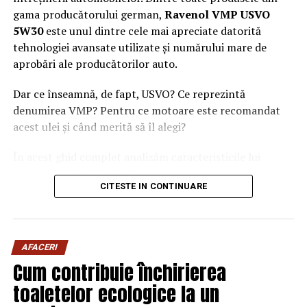
gama producătorului german,
Ravenol VMP USVO
5W30
este unul dintre cele mai apreciate datorită
tehnologiei avansate utilizate și numărului mare de
aprobări ale producătorilor auto.
Dar ce înseamnă, de fapt, USVO? Ce reprezintă
denumirea VMP? Pentru ce motoare este recomandat
acest ulei și când merită să îl alegi?
În acest ghid complet analizăm caracteristicile lui
Ravenol VMP USVO 5W30 și explicăm de ce este
CITESTE IN CONTINUARE
considerat unul dintre cele mai performante uleiuri de
motor disponibile în prezent.
Ce este Ravenol?
AFACERI
Ravenol este un producător german de lubrifianți
Cum contribuie închirierea
fondat în anul 1946 și recunoscut la nivel internațional
toaletelor ecologice la un
pentru dezvoltarea de
uleiuri de motor premium
.