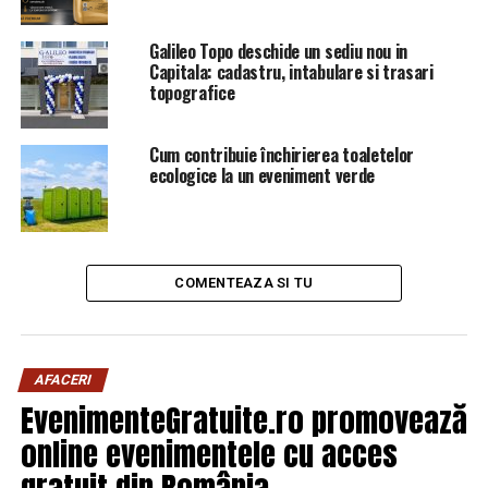
bugetul de stat pe un act normativ în vigoare”, a
precizat, vineri, la Parlament, Liviu Dragnea, referindu-
Galileo Topo deschide un sediu nou in
Capitala: cadastru, intabulare si trasari
se la noul sistem prin care vor fi alocaţi bani pentru
topografice
bugetele locale.
Cum contribuie închirierea toaletelor
ecologice la un eveniment verde
ARTICOLE PE ACEIASI TEMA:
PRIMA
URMATORUL
Dăncilă a decis ce miniștri vor părăsi Guvernul. Anunțul
COMENTEAZA SI TU
făcut de Liviu Dragnea | Capitala24
NU RATATI
Simona Halep a dat lovitura. Anunțul făcut de WTA. E o
nouă premieră | Capitala24
AFACERI
EvenimenteGratuite.ro promovează
online evenimentele cu acces
gratuit din România