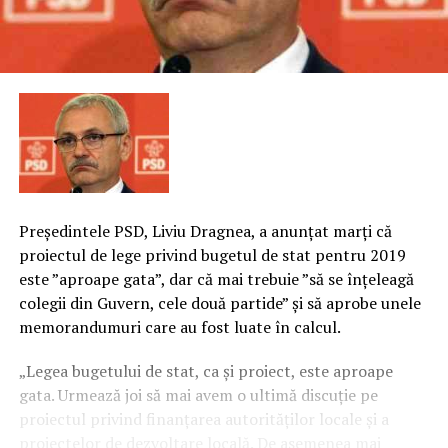
Preşedintele PSD, Liviu Dragnea, a anunţat marţi că
proiectul de lege privind bugetul de stat pentru 2019
este ”aproape gata”, dar că mai trebuie ”să se înţeleagă
colegii din Guvern, cele două partide” şi să aprobe unele
memorandumuri care au fost luate în calcul.
„Legea bugetului de stat, ca şi proiect, este aproape
gata. Urmează joi să mai avem o ultimă discuţie pe
proiectul privind finanţarea autorităţilor locale şi a
proiectelor de dezvoltare locală.
De asemenea mai