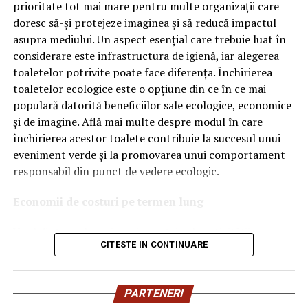
OEM.
prioritate tot mai mare pentru multe organizații care
doresc să-și protejeze imaginea și să reducă impactul
Ce înseamnă Ravenol VMP?
asupra mediului. Un aspect esențial care trebuie luat în
considerare este infrastructura de igienă, iar alegerea
Denumirea
VMP
identifică o gamă de uleiuri dezvoltate
toaletelor potrivite poate face diferența. Închirierea
pentru motoare moderne care necesită performanțe
toaletelor ecologice este o opțiune din ce în ce mai
ridicate și compatibilitate cu numeroase specificații ale
populară datorită beneficiilor sale ecologice, economice
constructorilor auto.
și de imagine. Află mai multe despre modul în care
Acest produs este destinat în special motoarelor
închirierea acestor toalete contribuie la succesul unui
moderne pe benzină și diesel, inclusiv celor echipate cu:
eveniment verde și la promovarea unui comportament
responsabil din punct de vedere ecologic.
turbocompresor;
Economii de costuri pe termen lung
filtru de particule DPF;
Unul dintre cele mai mari avantaje ale activității
catalizatoare moderne;
CITESTE IN CONTINUARE
de
închiriere toalete ecologice
este economia de costuri.
sisteme Start-Stop.
Deși există un cost inițial pentru închirierea acestora, pe
termen lung, aceasta este o opțiune mai rentabilă decât
Ce înseamnă USVO?
PARTENERI
construirea unei infrastructuri permanente de toalete.
Una dintre cele mai importante caracteristici ale acestui