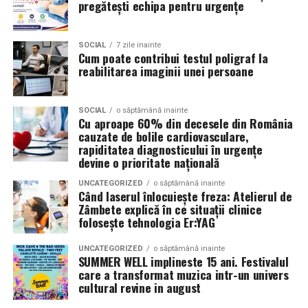
pregătești echipa pentru urgențe
Audi;
eveniment, dar poate și atrage mai mulți participanți
Skoda;
care sunt interesați de susținerea unor cauze ecologice.
Promovând un eveniment “verde”, organizatorii pot
SOCIAL
7 zile inainte
Seat;
Cum poate contribui testul poligraf la
atrage atenția asupra angajamentului față de protejarea
reabilitarea imaginii unei persoane
Porsche;
mediului și față de responsabilitatea socială.
Opel;
Participanții vor aprecia cu siguranță faptul că
SOCIAL
o săptămână inainte
Cu aproape 60% din decesele din România
Ford;
organizatorii au ales să adopte soluții care protejează
cauzate de bolile cardiovasculare,
natura. De asemenea, acest lucru poate contribui la
Renault și altele.
rapiditatea diagnosticului în urgențe
creșterea reputației evenimentului și la creșterea
devine o prioritate națională
Compatibilitatea exactă trebuie verificată întotdeauna
numărului de participanți în edițiile viitoare.
UNCATEGORIZED
o săptămână inainte
în manualul vehiculului sau în documentația tehnică a
Când laserul înlocuiește freza: Atelierul de
producătorului.
Confortul participanților
Zâmbete explică în ce situații clinice
folosește tehnologia Er:YAG
Este potrivit pentru motoarele diesel?
Deși un eveniment verde presupune economii de costuri
UNCATEGORIZED
o săptămână inainte
și un impact pozitiv asupra mediului, nu trebuie să se
Da.
SUMMER WELL implineste 15 ani. Festivalul
facă compromisuri în ceea ce privește confortul
care a transformat muzica intr-un univers
cultural revine in august
participanților. Modelele ecologice sunt concepute
Ravenol VMP USVO 5W30 este utilizat frecvent pe
pentru a oferi un nivel ridicat de confort, similar celor
motoare diesel moderne.