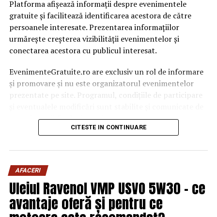
Platforma afișează informații despre evenimentele
gratuite și facilitează identificarea acestora de către
persoanele interesate. Prezentarea informațiilor
urmărește creșterea vizibilității evenimentelor și
conectarea acestora cu publicul interesat.
EvenimenteGratuite.ro are exclusiv un rol de informare
și promovare și nu este organizatorul evenimentelor
prezentate pe site. Programul, condițiile de participare
și eventualele modificări sunt stabilite și comunicate de
organizatorii fiecărui eveniment.
CITESTE IN CONTINUARE
Publicului îi este recomandată verificarea informațiilor
înainte de participare.
AFACERI
Organizatorii care doresc să crească vizibilitatea unui
Uleiul Ravenol VMP USVO 5W30 – ce
eveniment cu acces gratuit pot solicita o ofertă de
promovare din partea echipei EvenimenteGratuite.ro.
avantaje oferă și pentru ce
Adresa de contact este
salut@evenimentegratuite.ro
.