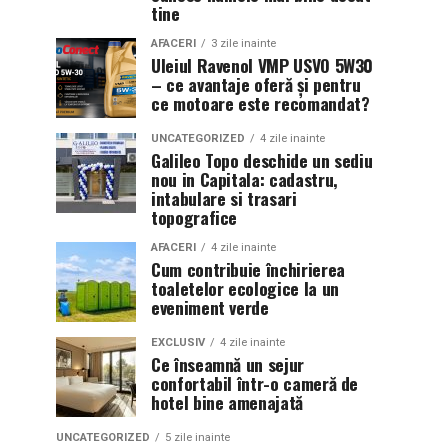
tine
AFACERI
3 zile inainte
Uleiul Ravenol VMP USVO 5W30
– ce avantaje oferă și pentru
ce motoare este recomandat?
UNCATEGORIZED
4 zile inainte
Galileo Topo deschide un sediu
nou in Capitala: cadastru,
intabulare si trasari
topografice
AFACERI
4 zile inainte
Cum contribuie închirierea
toaletelor ecologice la un
eveniment verde
EXCLUSIV
4 zile inainte
Ce înseamnă un sejur
confortabil într-o cameră de
hotel bine amenajată
UNCATEGORIZED
5 zile inainte