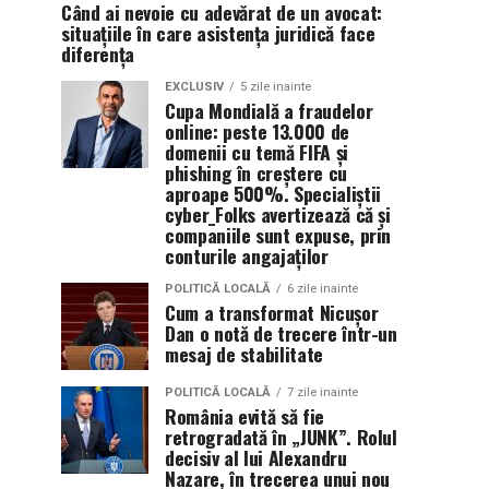
Când ai nevoie cu adevărat de un avocat:
situațiile în care asistența juridică face
diferența
EXCLUSIV
5 zile inainte
Cupa Mondială a fraudelor
online: peste 13.000 de
domenii cu temă FIFA și
phishing în creștere cu
aproape 500%. Specialiștii
cyber_Folks avertizează că și
companiile sunt expuse, prin
conturile angajaților
POLITICĂ LOCALĂ
6 zile inainte
Cum a transformat Nicușor
Dan o notă de trecere într-un
mesaj de stabilitate
POLITICĂ LOCALĂ
7 zile inainte
România evită să fie
retrogradată în „JUNK”. Rolul
decisiv al lui Alexandru
Nazare, în trecerea unui nou