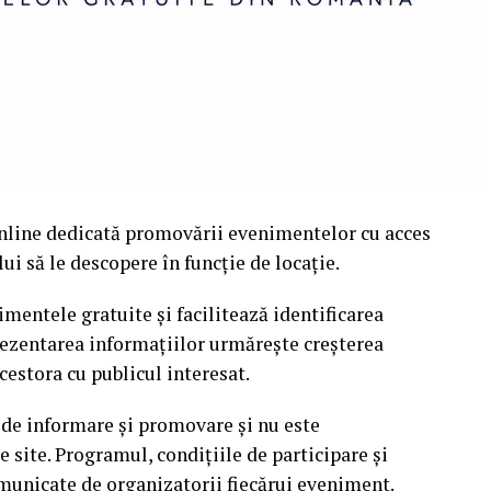
nline dedicată promovării evenimentelor cu acces
i să le descopere în funcție de locație.
mentele gratuite și facilitează identificarea
rezentarea informațiilor urmărește creșterea
cestora cu publicul interesat.
 de informare și promovare și nu este
site. Programul, condițiile de participare și
omunicate de organizatorii fiecărui eveniment.