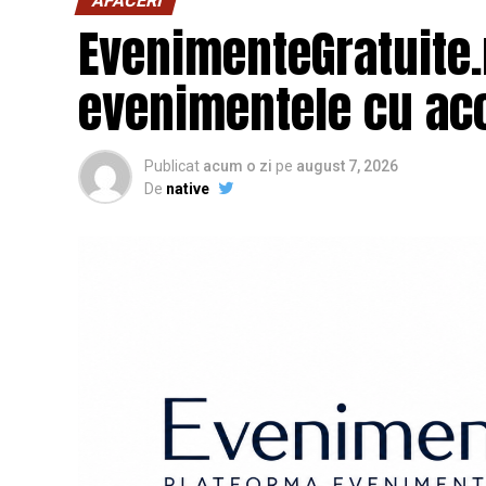
AFACERI
EvenimenteGratuite
evenimentele cu acc
Publicat
acum o zi
pe
august 7, 2026
De
native