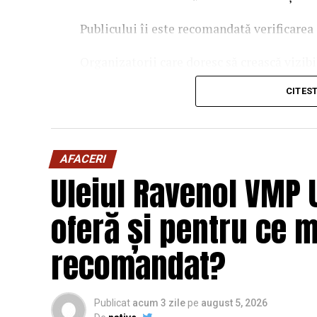
Publicului îi este recomandată verificarea 
Organizatorii care doresc să crească vizib
solicita o ofertă de promovare din partea
CITES
este
salut@evenimentegratuite.ro
.
AFACERI
Uleiul Ravenol VMP 
oferă și pentru ce 
recomandat?
Publicat
acum 3 zile
pe
august 5, 2026