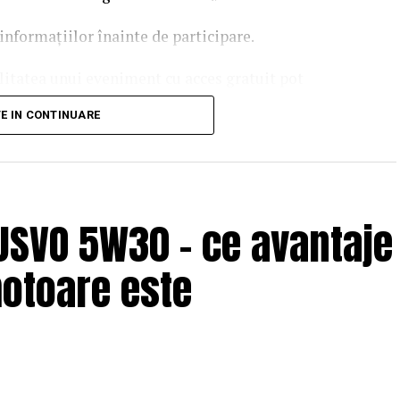
informațiilor înainte de participare.
ilitatea unui eveniment cu acces gratuit pot
 echipei EvenimenteGratuite.ro. Adresa de contact
TE IN CONTINUARE
USVO 5W30 – ce avantaje
motoare este