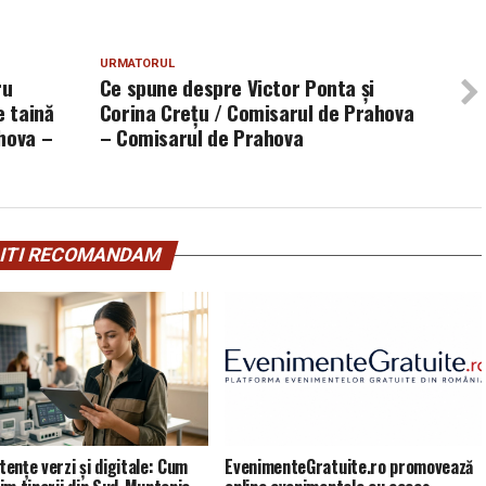
URMATORUL
ru
Ce spune despre Victor Ponta și
e taină
Corina Crețu / Comisarul de Prahova
hova –
– Comisarul de Prahova
ITI RECOMANDAM
ențe verzi și digitale: Cum
EvenimenteGratuite.ro promovează