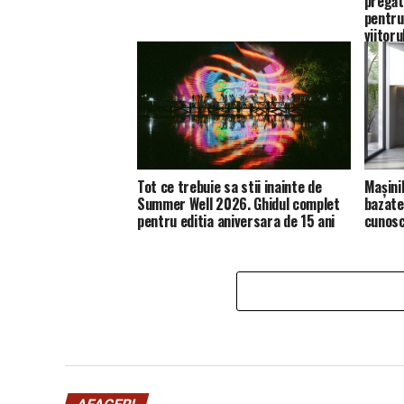
pregăt
pentru
viitoru
Tot ce trebuie sa stii inainte de
Mașini
Summer Well 2026. Ghidul complet
bazate 
pentru editia aniversara de 15 ani
cunosc