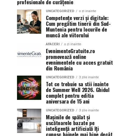
profesionale de curățenie
UNCATEGORIZED
o zi inainte
Competențe verzi și digitale:
Cum pregătim tinerii din Sud-
Muntenia pentru locurile de
muncă ale viitorului
AFACERI
o zi inainte
EvenimenteGratuite.ro
promovează online
evenimentele cu acces gratuit
din România
UNCATEGORIZED
3 zile inainte
Tot ce trebuie sa stii inainte
de Summer Well 2026. Ghidul
complet pentru editia
aniversara de 15 ani
UNCATEGORIZED
3 zile inainte
Mașinile de spălat și
uscătoarele bazate pe
inteligență artificială îți
cunosc hainele mai bine decât