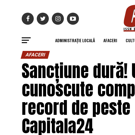
ADMINISTRAȚIE LOCALĂ
AFACERI
CULT
AFACERI
Sancțiune dură! 
cunoscute comp
record de peste 
Capitala24