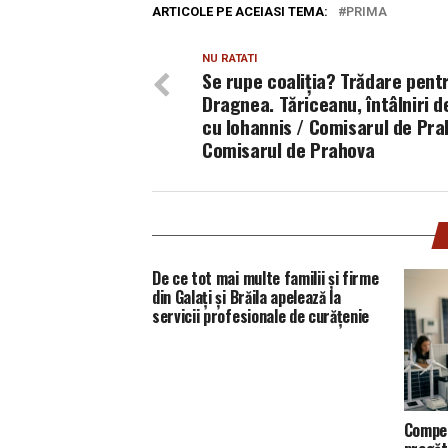
ARTICOLE PE ACEIASI TEMA:
PRIMA
NU RATATI
Se rupe coaliția? Trădare pent
Dragnea. Tăriceanu, întâlniri d
cu Iohannis / Comisarul de Pra
Comisarul de Prahova
De ce tot mai multe familii și firme
din Galați și Brăila apelează la
servicii profesionale de curățenie
Compet