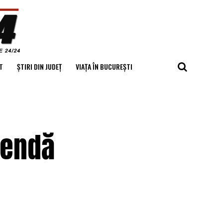
T
ȘTIRI DIN JUDEȚ
VIAȚA ÎN BUCUREȘTI
mendă