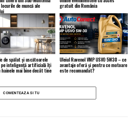
im tinerii din Sud-Muntenia
online evenimentele cu acces
 locurile de muncă ale
gratuit din România
lui
le de spălat și uscătoarele
Uleiul Ravenol VMP USVO 5W30 – ce
pe inteligență artificială îți
avantaje oferă și pentru ce motoare
 hainele mai bine decât tine
este recomandat?
COMENTEAZA SI TU