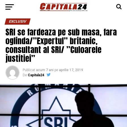
EXCLUSIV
SRI se fardeaza pe sub masa, fara
oglinda/”Expertul” britanic,
consultant al SRI/ ”Culoarele
justitiei”
Publicat
acum 7 ani
pe
aprilie 17, 2019
De
Capitala24