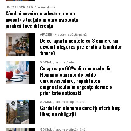
importante profită de interesul public ridicat, de
UNCATEGORIZED
acum 4 zile
Când ai nevoie cu adevărat de un
presiunea timpului și de teama utilizatorilor că ar putea
avocat: situațiile în care asistența
pierde o ofertă sau o oportunitate. Mesajele care anunță
juridică face diferența
ultimele bilete disponibile, acces limitat la o transmisie
sau câștigarea unui premiu pot determina utilizatorii să
AFACERI
acum o săptămână
De ce apartamentele cu 3 camere au
reacționeze înainte de a verifica sursa.
devenit alegerea preferată a familiilor
tinere?
Turneul se încheie pe 19 iulie, iar specialiștii anticipează
o intensificare a activității frauduloase în perioada
SOCIAL
acum 7 zile
Cu aproape 60% din decesele din
finalei. Printre cele mai utilizate pretexte se numără
România cauzate de bolile
transmisiunile pirat, biletele revândute, pariurile,
cardiovasculare, rapiditatea
tombolele, concursurile și falsele oferte de călătorie.
diagnosticului în urgențe devine o
prioritate națională
Pentru a răspunde riscurilor tot mai complexe,
cyber_Folks a lansat la finalul lunii iunie robo_Folks,
SOCIAL
acum o săptămână
Gardul din aluminiu care îți oferă timp
primul asistent AI integrat într-un panou de hosting
liber, nu obligații
din România. Acesta poate efectua, la cererea
utilizatorului, un audit al securității site-ului, care
include verificarea certificatelor SSL, a configurărilor
SOCIAL
acum o săptămână