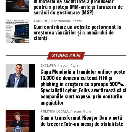
în materie de securitate a produselor
introducă parola pe o pagină clonată. În acel moment,
pentru a proteja IMM-urile și furnizorii de
vigilența utilizatorului rămâne prima linie de apărare”,
servicii de gestionare (MSP)
explică Horațiu Șimon, Chief Technology Officer
cyber_Folks România.
AFACERI
o săptămână inainte
Cum contribuie un website performant la
creșterea vânzărilor și a numărului de
Subiectul a fost semnalat și de FBI, care a inclus în
clienți
informările din ultima lună amenințările asociate
turneului, de la fraude online și furtul datelor până la
ȘTIREA ZILEI
operațiuni de dezinformare.
EXCLUSIV
acum 4 zile
Avertismentele publice s-au concentrat în principal
Cupa Mondială a fraudelor online: peste
asupra fanilor și infrastructurii orașelor gazdă, însă
13.000 de domenii cu temă FIFA și
phishing în creștere cu aproape 500%.
specialiștii atrag atenția că firmele pot fi afectate
Specialiștii cyber_Folks avertizează că și
inclusiv atunci când nu au nicio legătură directă cu
companiile sunt expuse, prin conturile
industria sportului, turismului sau vânzarea de bilete.
angajaților
Atacurile sunt mai eficiente în contextul
POLITICĂ LOCALĂ
acum 5 zile
Cum a transformat Nicușor Dan o notă
evenimentelor globale
de trecere într-un mesaj de stabilitate
Campaniile de phishing asociate evenimentelor