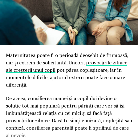
Maternitatea poate fi o perioadă deosebit de frumoasă,
dar și extrem de solicitantă. Uneori,
provocările zilnice
ale creșterii unui copil
pot părea copleșitoare, iar în
momentele dificile, ajutorul extern poate face o mare
diferență.
De aceea, consilierea mamei și a copilului devine o
soluție tot mai populară pentru părinți care vor să își
îmbunătățească relația cu cei mici și să facă față
provocărilor zilnice. Dacă te simți epuizată, copleșită sau
confuză, consilierea parentală poate fi sprijinul de care
ai nevoie.