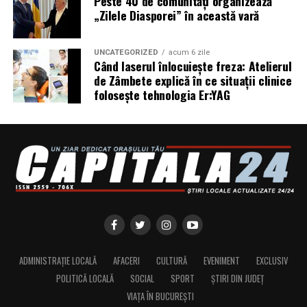
Peste 40 de comunități organizează
„Zilele Diasporei” în această vară
UNCATEGORIZED
acum 6 zile
Când laserul înlocuiește freza: Atelierul
de Zâmbete explică în ce situații clinice
folosește tehnologia Er:YAG
ADMINISTRAȚIE LOCALĂ
AFACERI
CULTURĂ
EVENIMENT
EXCLUSIV
POLITICĂ LOCALĂ
SOCIAL
SPORT
ȘTIRI DIN JUDEȚ
VIAȚA ÎN BUCUREȘTI