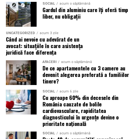
SOCIAL
acum o săptămână
Gardul din aluminiu care îți oferă timp
liber, nu obligații
UNCATEGORIZED
acum 3 zile
Când ai nevoie cu adevărat de un
avocat: situațiile în care asistența
juridică face diferența
AFACERI
acum o săptămână
De ce apartamentele cu 3 camere au
devenit alegerea preferată a familiilor
tinere?
SOCIAL
acum 6 zile
Cu aproape 60% din decesele din
România cauzate de bolile
cardiovasculare, rapiditatea
diagnosticului în urgențe devine o
prioritate națională
SOCIAL
acum o săptămână