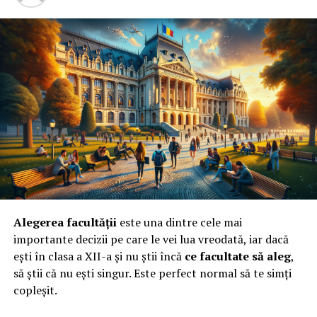
familie.
Beneficiile consilierii pentru
mame și copii
Consilierea mamei și a copilului nu doar că ajută la
îmbunătățirea relației dintre părinte și copil, dar aduce
și alte beneficii importante pentru întreaga familie:
Îmbunătățirea comunicării
Unul dintre cele mai mari obstacole în relațiile
dintre părinți și copii este lipsa de comunicare.
Consilierea poate învăța părinții cum să asculte
Alegerea facultății
este una dintre cele mai
activ și cum să își exprime mai clar dorințele și
importante decizii pe care le vei lua vreodată, iar dacă
nevoile, creând astfel un climat de încredere și
ești în clasa a XII-a și nu știi încă
ce facultate să aleg
,
deschidere.
să știi că nu ești singur. Este perfect normal să te simți
copleșit.
Reducerea stresului și anxietății
Creșterea unui copil poate aduce mult stres și