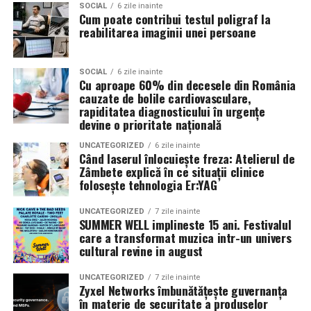
PIZZERIA VOLARE; MERLIN’S; DOWNTOWN FITNESS
construită prin experiențe simple, autentice și
SOCIAL
6 zile inainte
Cum poate contribui testul poligraf la
MATEI BASARAB; THE COFFEE HOUSE; CLAUMAR
replicabile, care îi implică pe toți membrii comunității.
reabilitarea imaginii unei persoane
PESCAR; UNIVERSITATEA DE ȘTIINȚE AGRONOMICE
Proiectul Eyes-Shut se încheie oficial, însă impactul său
ȘI MEDICINĂ VETERINARĂ BUCUREȘTI
continuă prin comunitățile implicate și prin resursele
SOCIAL
6 zile inainte
Cu aproape 60% din decesele din România
Parteneri
: AUTO ITALIA IMPEX SRL; KGM BUCUREȘTI
puse la dispoziția publicului, invitând organizațiile și
cauzate de bolile cardiovasculare,
– SMT PALLADY; RAZELM LUXURY RESORT –
instituțiile interesate să ducă mai departe acest tip de
rapiditatea diagnosticului în urgențe
JURILOVCA; SCEMTOVICI & BENOWITZ GALLERY;
experiență în propriile contexte locale.
devine o prioritate națională
CREATIVE AVOCADOS; ALCHEMICO.
UNCATEGORIZED
6 zile inainte
Pentru informații suplimentare despre proiect și
Când laserul înlocuiește freza: Atelierul de
Partener social
: Asociația „România Zâmbește”.
rezultate:
Zâmbete explică în ce situații clinice
folosește tehnologia Er:YAG
🌐
http://eyes-shut.forzajuniorcostuleni.ro
Distribuitor:
T.R.I.B.E. Films
.
📩
acsfjc@gmail.com
UNCATEGORIZED
7 zile inainte
SUMMER WELL implineste 15 ani. Festivalul
care a transformat muzica intr-un univers
www.facebook.com/TribeFilms.ro
–
cultural revine in august
www.instagram.com/tribefilms.ro/
UNCATEGORIZED
7 zile inainte
Zyxel Networks îmbunătățește guvernanța
Partener media principal
:
VIRGIN RADIO ROMANIA
în materie de securitate a produselor