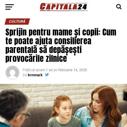
CULTURĂ
Sprijin pentru mame și copii: Cum
te poate ajuta consilierea
parentală să depășești
provocările zilnice
Publicat
acum 1 an
pe
februarie 14, 2025
De
brmmark