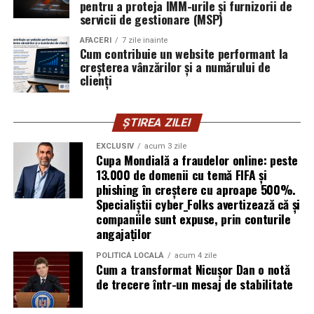
pentru a proteja IMM-urile și furnizorii de
Parteneri media
:
CineFan
,
News.ro
,
Zile și
servicii de gestionare (MSP)
Nopți
,
Cinemap
,
Revista
AFACERI
7 zile inainte
FILM
,
Playtech
,
Happ.ro
,
Cinefilia
,
Daily
Cum contribuie un website performant la
Magazine
,
Filme-carti
,
MovieNews
,
The
creșterea vânzărilor și a numărului de
clienți
Movienator
,
Munteanu
.
ȘTIREA ZILEI
EXCLUSIV
acum 3 zile
Cupa Mondială a fraudelor online: peste
13.000 de domenii cu temă FIFA și
phishing în creștere cu aproape 500%.
Specialiștii cyber_Folks avertizează că și
companiile sunt expuse, prin conturile
angajaților
POLITICĂ LOCALĂ
acum 4 zile
Cum a transformat Nicușor Dan o notă
de trecere într-un mesaj de stabilitate