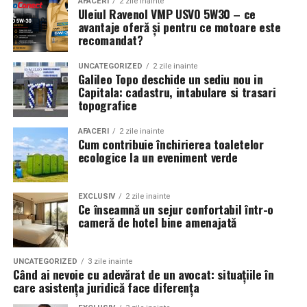
AFACERI
2 zile inainte
Uleiul Ravenol VMP USVO 5W30 – ce
avantaje oferă și pentru ce motoare este
recomandat?
UNCATEGORIZED
2 zile inainte
Galileo Topo deschide un sediu nou in
Capitala: cadastru, intabulare si trasari
topografice
AFACERI
2 zile inainte
Cum contribuie închirierea toaletelor
ecologice la un eveniment verde
EXCLUSIV
2 zile inainte
Ce înseamnă un sejur confortabil într-o
cameră de hotel bine amenajată
UNCATEGORIZED
3 zile inainte
Când ai nevoie cu adevărat de un avocat: situațiile în
care asistența juridică face diferența