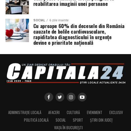
reabilitarea imaginii unei persoane
SOCIAL
6 zile inainte
Cu aproape 60% din decesele din România
cauzate de bolile cardiovasculare,
rapiditatea diagnosticului în urgențe
devine o prioritate națională
ADMINISTRAȚIE LOCALĂ
AFACERI
CULTURĂ
EVENIMENT
EXCLUSIV
POLITICĂ LOCALĂ
SOCIAL
SPORT
ȘTIRI DIN JUDEȚ
VIAȚA ÎN BUCUREȘTI