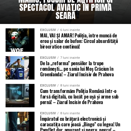
SPECTACOL AVIATIC ÎN PRIMA
SEARĂ
EXCLUSIV
6 luni inainte
MAI, VAI ȘI AMAR! Poliția, intre muncă de
erou și salar de bufon: Circul absurdității
birocratice continuă!
EXCLUSIV
7 luni inainte
De la „reforma” pensiilor la trupe
românești… pe sania lui Moș Crăciun în
Groenlanda! – Ziarul Incisiv de Prahova
EXCLUSIV
8 luni inainte
Cum transformăm Poliția Română într-o
farsă digitală, cu lacăt pe ușă și arme sub
pernă! – Ziarul Incisiv de Prahova
EXCLUSIV
8 luni inainte
Împăratul cu brățară electronică și
caracatița care joacă „Bingo” cu legea! Un
Pamflet dur, amuzant și negru, negru! –