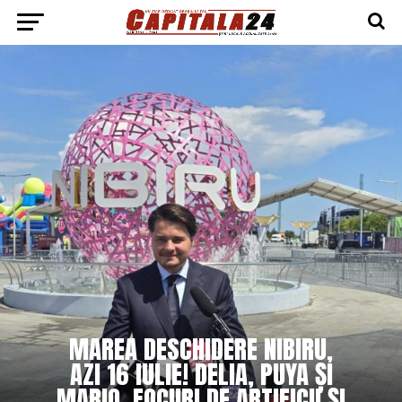
MAREA DESCHIDERE NIBIRU,
AZI 16 IULIE! DELIA, PUYA ȘI
MARIO, FOCURI DE ARTIFICII ȘI