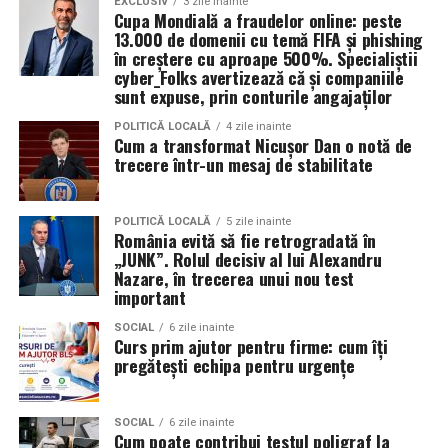
EXCLUSIV
3 zile inainte
Cupa Mondială a fraudelor online: peste
13.000 de domenii cu temă FIFA și phishing
în creștere cu aproape 500%. Specialiștii
cyber_Folks avertizează că și companiile
sunt expuse, prin conturile angajaților
POLITICĂ LOCALĂ
4 zile inainte
Cum a transformat Nicușor Dan o notă de
trecere într-un mesaj de stabilitate
POLITICĂ LOCALĂ
5 zile inainte
România evită să fie retrogradată în
„JUNK”. Rolul decisiv al lui Alexandru
Nazare, în trecerea unui nou test
important
SOCIAL
6 zile inainte
Curs prim ajutor pentru firme: cum îți
pregătești echipa pentru urgențe
SOCIAL
6 zile inainte
Cum poate contribui testul poligraf la