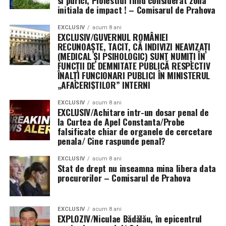
si purici, Ploiestiul fiind considerat zona
initiala de impact ! – Comisarul de Prahova
EXCLUSIV
acum 8 ani
EXCLUSIV/GUVERNUL ROMÂNIEI
RECUNOAȘTE, TACIT, CĂ INDIVIZI NEAVIZAȚI
(MEDICAL ȘI PSIHOLOGIC) SUNT NUMIȚI ÎN
FUNCȚII DE DEMNITATE PUBLICĂ RESPECTIV
ÎNALȚI FUNCIONARI PUBLICI ÎN MINISTERUL
„AFACERIȘTILOR” INTERNI
EXCLUSIV
acum 8 ani
EXCLUSIV/Achitare intr-un dosar penal de
la Curtea de Apel Constanta/Probe
falsificate chiar de organele de cercetare
penala/ Cine raspunde penal?
EXCLUSIV
acum 8 ani
Stat de drept nu inseamna mina libera data
procurorilor – Comisarul de Prahova
EXCLUSIV
acum 8 ani
EXPLOZIV/Niculae Bădălău, în epicentrul