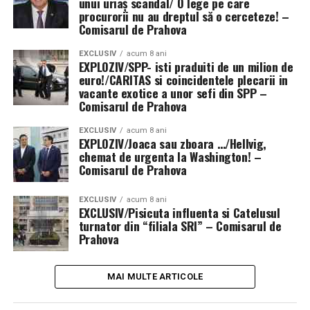
unui uriaș scandal/ O lege pe care
procurorii nu au dreptul să o cerceteze! –
Comisarul de Prahova
EXCLUSIV
acum 8 ani
EXPLOZIV/SPP- isti praduiti de un milion de
euro!/CARITAS si coincidentele plecarii in
vacante exotice a unor sefi din SPP –
Comisarul de Prahova
EXCLUSIV
acum 8 ani
EXPLOZIV/Joaca sau zboara …/Hellvig,
chemat de urgenta la Washington! –
Comisarul de Prahova
EXCLUSIV
acum 8 ani
EXCLUSIV/Pisicuta influenta si Catelusul
turnator din “filiala SRI” – Comisarul de
Prahova
MAI MULTE ARTICOLE