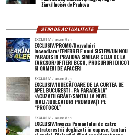
Ziarul Incisiv de Prahova
STIRI DE ACTUALITATE
EXCLUSIV
acum 8 ani
EXCLUSIV/PROMO/Dezvaluiri
incendiare/TENEBRELE unui SISTEM/UN NOU
PARADIS IN PRAHOVA SIMILAR CELUI DE LA
TARGSOR/OFITERI BCCO, PROCURORI DIICOT
SI OAMENI DE AFACERI
EXCLUSIV
acum 8 ani
EXCLUSIV/JUDECĂTOARE DE LA CURTEA DE
APEL BUCUREȘTI „PA PARADEALA”
/ACUZATII GRAVE/SANTAJ LA NIVEL
INALT/JUDECATORI PROMOVAȚI PE
“PROTOCOL”
EXCLUSIV
acum 8 ani
EXCLUSIV/Invazia Pamantului de catre
extraterestrii deghizati in capuse, tantari