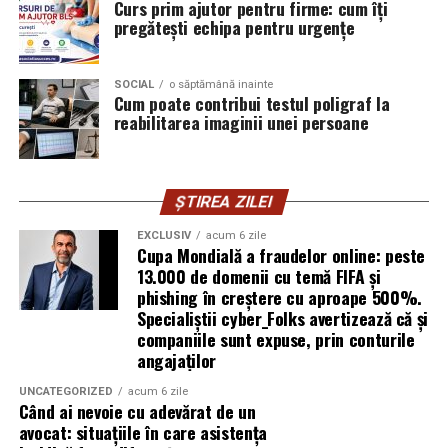
www.instagram.com/tribefilms.ro/
Curs prim ajutor pentru firme: cum îți
pregătești echipa pentru urgențe
Partener media principal
:
VIRGIN RADIO ROMANIA
SOCIAL
o săptămână inainte
Parteneri media
:
CineFan
,
News.ro
,
Zile și
Cum poate contribui testul poligraf la
Nopți
,
Cinemap
,
Revista
reabilitarea imaginii unei persoane
FILM
,
Playtech
,
Happ.ro
,
Cinefilia
,
Daily
Magazine
,
Filme-carti
,
MovieNews
,
The
Movienator
,
Munteanu
.
ȘTIREA ZILEI
EXCLUSIV
acum 6 zile
Cupa Mondială a fraudelor online: peste
13.000 de domenii cu temă FIFA și
phishing în creștere cu aproape 500%.
Specialiștii cyber_Folks avertizează că și
companiile sunt expuse, prin conturile
angajaților
UNCATEGORIZED
acum 6 zile
Când ai nevoie cu adevărat de un
avocat: situațiile în care asistența