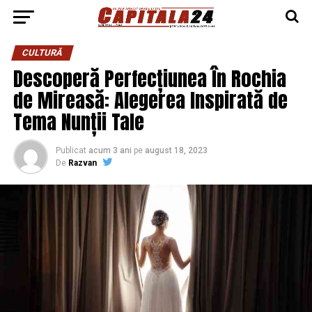
CULTURĂ
Descoperă Perfecțiunea În Rochia
de Mireasă: Alegerea Inspirată de
Tema Nunții Tale
Publicat
acum 3 ani
pe
august 18, 2023
De
Razvan