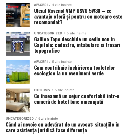
AFACERI
4 zile inainte
Adrian Pădurețu („Unde merg elefanții”, „Warboy”, „Crai
Uleiul Ravenol VMP USVO 5W30 – ce
nou”, „Străjerii”) semnează imaginea filmului. De sunet
avantaje oferă și pentru ce motoare este
recomandat?
s-a ocupat Bogdan Ivanovici, de scenografie Anca
Miron, iar de costume Francisca Vass.
Un rezultat-cheie al colaborării internaționale
UNCATEGORIZED
5 zile inainte
Galileo Topo deschide un sediu nou in
este
Ghidul Eyes-Shut
, un instrument practic lansat la
TRAILER:
https://bit.ly/InPieleaMea
Capitala: cadastru, intabulare si trasari
finalul proiectului, care documentează fiecare
topografice
spectacol, metodologia utilizată și pașii necesari pentru
a replica acest tip de eveniment în alte comunități.
Un film produs de: CB MOTION PICTURES în asociere
AFACERI
5 zile inainte
Cum contribuie închirierea toaletelor
Ghidul este disponibil public și poate fi consultat aici:
cu MAGNETIC MEDIA PRODUCTIONS. Producător
ecologice la un eveniment verde
👉
https://eyes-shut.forzajuniorcostuleni.ro/guidebook
executiv: Adela Mara. Manager producție: Iulia Cezara
Roșu
Ghidul se adresează organizațiilor culturale,
Casting: ELEPHANT MEDIA
EXCLUSIV
5 zile inainte
Ce înseamnă un sejur confortabil într-o
educatorilor, artiștilor, lucrătorilor de tineret și
cameră de hotel bine amenajată
actorilor comunitari care doresc să dezvolte inițiative
Realizat cu sprijinul:
incluzive, oferind exemple concrete, explicații
Co-finanțatori:
C&C HOUSE RESIDENCE, S&I BEST
metodologice și recomandări practice pentru
UNCATEGORIZED
6 zile inainte
Când ai nevoie cu adevărat de un avocat: situațiile în
CORPORATION WEB DESIGN, CLIMA FREON
implementare.
care asistența juridică face diferența