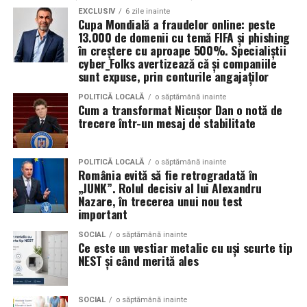
Sponsori
: CLINICA RMN TINERETULUI; CLINICA
Prin Eyes-Shut, partenerii proiectului transmit un mesaj
EXCLUSIV
6 zile inainte
Cupa Mondială a fraudelor online: peste
IMAMED; OMV PETROM; MIKO BEAUTY PALACE;
clar:
incluziunea nu este un concept abstract și nu
13.000 de domenii cu temă FIFA și phishing
ȘERBAN & ASOCIAȚII; ESTEEM BODY SCULPT & SPA;
aparține doar unor grupuri specifice
, ci poate fi
în creștere cu aproape 500%. Specialiștii
PIZZERIA VOLARE; MERLIN’S; DOWNTOWN FITNESS
construită prin experiențe simple, autentice și
cyber_Folks avertizează că și companiile
sunt expuse, prin conturile angajaților
MATEI BASARAB; THE COFFEE HOUSE; CLAUMAR
replicabile, care îi implică pe toți membrii comunității.
PESCAR; UNIVERSITATEA DE ȘTIINȚE AGRONOMICE
POLITICĂ LOCALĂ
o săptămână inainte
Proiectul Eyes-Shut se încheie oficial, însă impactul său
ȘI MEDICINĂ VETERINARĂ BUCUREȘTI
Cum a transformat Nicușor Dan o notă de
trecere într-un mesaj de stabilitate
continuă prin comunitățile implicate și prin resursele
Parteneri
: AUTO ITALIA IMPEX SRL; KGM BUCUREȘTI
puse la dispoziția publicului, invitând organizațiile și
– SMT PALLADY; RAZELM LUXURY RESORT –
instituțiile interesate să ducă mai departe acest tip de
POLITICĂ LOCALĂ
o săptămână inainte
JURILOVCA; SCEMTOVICI & BENOWITZ GALLERY;
experiență în propriile contexte locale.
România evită să fie retrogradată în
„JUNK”. Rolul decisiv al lui Alexandru
CREATIVE AVOCADOS; ALCHEMICO.
Nazare, în trecerea unui nou test
Pentru informații suplimentare despre proiect și
important
Partener social
: Asociația „România Zâmbește”.
rezultate:
🌐
http://eyes-shut.forzajuniorcostuleni.ro
SOCIAL
o săptămână inainte
Ce este un vestiar metalic cu uși scurte tip
Distribuitor:
T.R.I.B.E. Films
.
📩
acsfjc@gmail.com
NEST și când merită ales
www.facebook.com/TribeFilms.ro
–
SOCIAL
o săptămână inainte