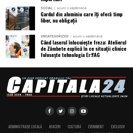
SOCIAL
acum o săptămână
Gardul din aluminiu care îți oferă timp
liber, nu obligații
UNCATEGORIZED
acum o săptămână
Când laserul înlocuiește freza: Atelierul
de Zâmbete explică în ce situații clinice
folosește tehnologia Er:YAG
ADMINISTRAȚIE LOCALĂ
AFACERI
CULTURĂ
EVENIMENT
EXCLUSIV