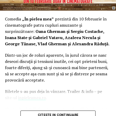
potrivite de studiu.
Quiz-ul gratuit EDMUNDO:
Instrument
Comedia
„În pielea mea”
prezintă din 10 februarie în
de
orientare
vocațională disponibil online, oferind
cinematografe patru cupluri amuzante și
o perspectivă asupra profilului tău educațional.
surprinzătoare:
Oana Gherman și Sergiu Costache,
Ioana State și Gabriel Vatavu, Azaleea Necula și
Testul VIA:
Analizează punctele forte ale
George Tănase, Vlad Gherman și Alexandra Răduță
.
personalității tale pentru a identifica domenii de
studiu compatibile.
Dintr-un joc de roluri aparente, în jurul cărora se nasc
Quiz-ul 16 Personalities:
Oferă o perspectivă
deseori discuții și tensiuni inutile, cei opt prieteni buni,
diferită asupra profilului tău, util în explorarea
foarte diferiți, ajung să-și cunoască mai bine partenerii,
opțiunilor de carieră.
să se accepte așa cum sunt și să se și distreze pe seama
provocării acceptate.
Consilier educațional:
Dacă simți că ai nevoie de
mai mult decât un test online, discută cu un
Biletele s-au pus deja în vânzare. Trailer & info – pe
specialist care poate explora opțiunile împreună cu
site-ul
inpieleamea.ro
.
tine, pornind de la pasiunile și personalitatea ta
reală.
Mai multe detalii despre personaje, dezvăluite de actori,
în premieră, în clipuri amuzante, se regăsesc pe paginile
CITESTE IN CONTINUARE
Rezultatele nu sunt definitive, dar îți pot clarifica