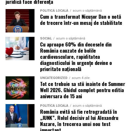
juridică face diferența
POLITICĂ LOCALĂ
acum o săptămână
Cum a transformat Nicușor Dan o notă
de trecere într-un mesaj de stabilitate
SOCIAL
acum o săptămână
Cu aproape 60% din decesele din
România cauzate de bolile
cardiovasculare, rapiditatea
diagnosticului în urgențe devine o
prioritate națională
UNCATEGORIZED
acum 4 zile
Tot ce trebuie sa stii inainte de Summer
Well 2026. Ghidul complet pentru editia
aniversara de 15 ani
POLITICĂ LOCALĂ
acum o săptămână
România evită să fie retrogradată în
„JUNK”. Rolul decisiv al lui Alexandru
Nazare, în trecerea unui nou test
important