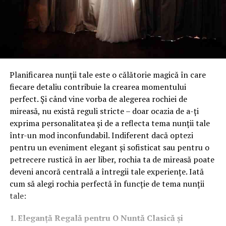
Planificarea nunții tale este o călătorie magică în care
fiecare detaliu contribuie la crearea momentului
perfect. Și când vine vorba de alegerea rochiei de
mireasă, nu există reguli stricte – doar ocazia de a-ți
exprima personalitatea și de a reflecta tema nunții tale
într-un mod inconfundabil. Indiferent dacă optezi
pentru un eveniment elegant și sofisticat sau pentru o
petrecere rustică în aer liber, rochia ta de mireasă poate
deveni ancoră centrală a întregii tale experiențe. Iată
cum să alegi rochia perfectă în funcție de tema nunții
tale:
1. Eleganță Regală pentru O Nuntă Clasică și