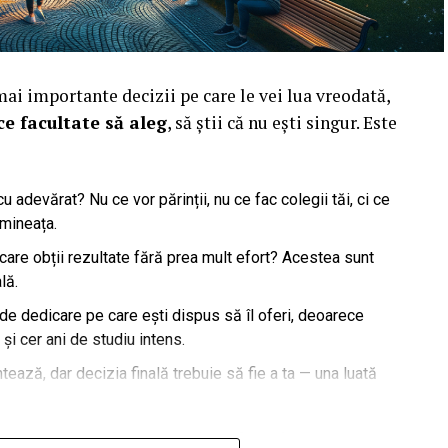
mai importante decizii pe care le vei lua vreodată,
ce facultate să aleg
, să știi că nu ești singur. Este
adevărat? Nu ce vor părinții, nu ce fac colegii tăi, ci ce
imineața.
care obții rezultate fără prea mult efort? Acestea sunt
lă.
de dedicare pe care ești dispus să îl oferi, deoarece
și cer ani de studiu intens.
ntează, dar decizia finală trebuie să fie a ta — una luată
nale, următorul pas este să explorezi