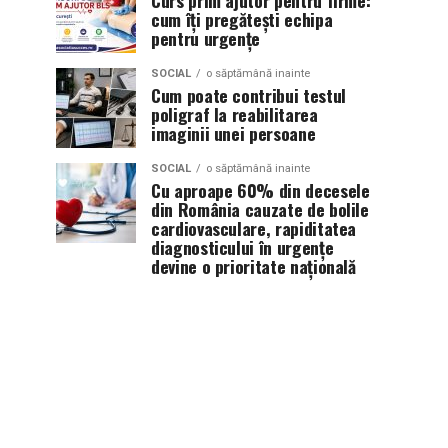
Curs prim ajutor pentru firme:
cum îți pregătești echipa
pentru urgențe
SOCIAL
o săptămână inainte
Cum poate contribui testul
poligraf la reabilitarea
imaginii unei persoane
SOCIAL
o săptămână inainte
Cu aproape 60% din decesele
din România cauzate de bolile
cardiovasculare, rapiditatea
diagnosticului în urgențe
devine o prioritate națională