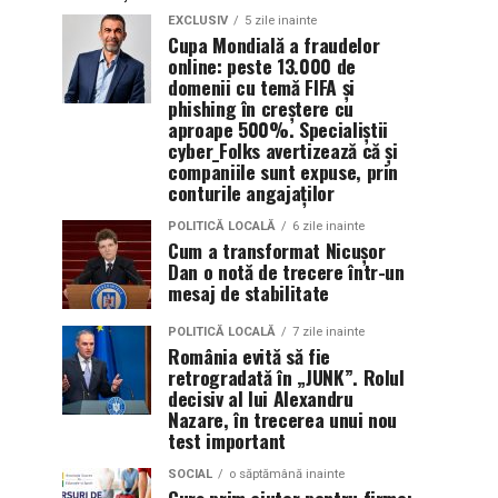
EXCLUSIV
5 zile inainte
Cupa Mondială a fraudelor
online: peste 13.000 de
domenii cu temă FIFA și
phishing în creștere cu
aproape 500%. Specialiștii
cyber_Folks avertizează că și
companiile sunt expuse, prin
conturile angajaților
POLITICĂ LOCALĂ
6 zile inainte
Cum a transformat Nicușor
Dan o notă de trecere într-un
mesaj de stabilitate
POLITICĂ LOCALĂ
7 zile inainte
România evită să fie
retrogradată în „JUNK”. Rolul
decisiv al lui Alexandru
Nazare, în trecerea unui nou
test important
SOCIAL
o săptămână inainte