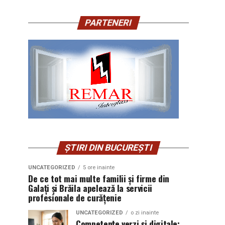
PARTENERI
ȘTIRI DIN BUCUREȘTI
UNCATEGORIZED
5 ore inainte
De ce tot mai multe familii și firme din
Galați și Brăila apelează la servicii
profesionale de curățenie
UNCATEGORIZED
o zi inainte
Competențe verzi și digitale: