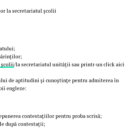
or la secretariatul școlii
atului;
ărinților;
 școlii
/la secretariatul unității sau printr-un click aici
ului de aptitudini și cunoștințe pentru admiterea în
bii engleze:
depunerea contestațiilor pentru proba scrisă;
ale după contestații;