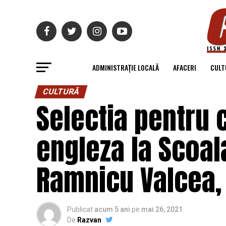
ADMINISTRAȚIE LOCALĂ
AFACERI
CULT
CULTURĂ
Selectia pentru 
engleza la Scoal
Ramnicu Valcea, 
Publicat
acum 5 ani
pe
mai 26, 2021
De
Razvan