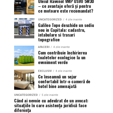
Uleiul Ravenol VMP USVO 5W30
– ce avantaje oferă și pentru
ce motoare este recomandat?
UNCATEGORIZED
4 zile inainte
Galileo Topo deschide un sediu
nou in Capitala: cadastru,
intabulare si trasari
topografice
AFACERI
4 zile inainte
Cum contribuie închirierea
toaletelor ecologice la un
eveniment verde
EXCLUSIV
4 zile inainte
Ce înseamnă un sejur
confortabil într-o cameră de
hotel bine amenajată
UNCATEGORIZED
5 zile inainte
Când ai nevoie cu adevărat de un avocat:
situațiile în care asistența juridică face
diferența