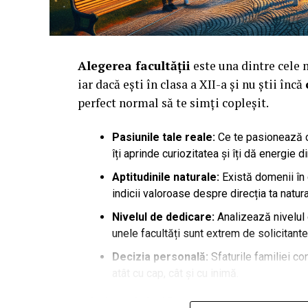
Alegerea facultății
este una dintre cele 
iar dacă ești în clasa a XII-a și nu știi încă
perfect normal să te simți copleșit.
Pasiunile tale reale:
Ce te pasionează cu 
îți aprinde curiozitatea și îți dă energie d
Aptitudinile naturale:
Există domenii în 
indicii valoroase despre direcția ta natura
Nivelul de dedicare:
Analizează nivelul 
unele facultăți sunt extrem de solicitante 
Decizia personală:
Sfaturile familiei co
atât cu cap, cât și cu inimă.
Odată ce ai clarificat aceste aspecte perso