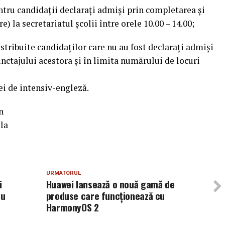
entru candidații declarați admiși prin completarea și
e) la secretariatul școlii între orele 10.00 – 14.00;
stribuite candidaților care nu au fost declarați admiși
unctajului acestora și în limita numărului de locuri
ei de intensiv-engleză.
n
la
URMATORUL
i
Huawei lansează o nouă gamă de
cu
produse care funcționează cu
HarmonyOS 2