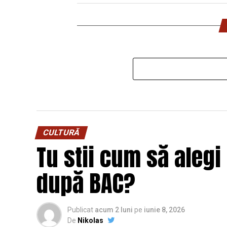
CULTURĂ
Tu stii cum să alegi 
după BAC?
Publicat
acum 2 luni
pe
iunie 8, 2026
De
Nikolas