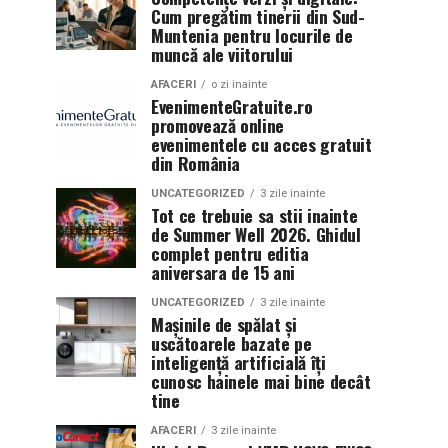
Cum pregătim tinerii din Sud-
Muntenia pentru locurile de
muncă ale viitorului
AFACERI
o zi inainte
EvenimenteGratuite.ro
promovează online
evenimentele cu acces gratuit
din România
UNCATEGORIZED
3 zile inainte
Tot ce trebuie sa stii inainte
de Summer Well 2026. Ghidul
complet pentru editia
aniversara de 15 ani
UNCATEGORIZED
3 zile inainte
Mașinile de spălat și
uscătoarele bazate pe
inteligență artificială îți
cunosc hainele mai bine decât
tine
AFACERI
3 zile inainte